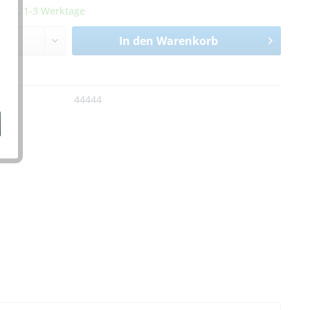
it ca. 1-3 Werktage
In den
Warenkorb
n
:
44444