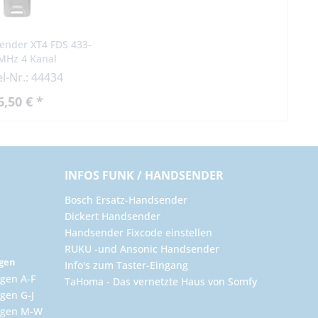
ender XT4 FDS 433-
MHz 4 Kanal
el-Nr.: 44434
6,50 € *
INFOS FUNK / HANDSENDER
Bosch Ersatz-Handsender
Dickert Handsender
Handsender Fixcode einstellen
RUKU -und Ansonic Handsender
ngen
Info's zum Taster-Eingang
gen A-F
TaHoma - Das vernetzte Haus von Somfy
gen G-J
ungen M-W