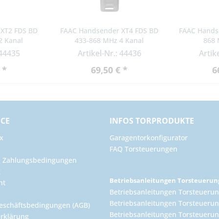
XT2 FDS BD
FAAC Handsender XT4 FDS BD
FAAC Hands
2 Kanal
433-868 MHz 4 Kanal
868 
nal
bidirektional
 44435
Artikel-Nr.: 44436
Artik
 *
69,50 € *
6
ICE
INFOS TORPRODUKTE
x
Garagentorkonfigurator
FAQ Torsteuerungen
d Zahlungsbedingungen
g
Betriebsanleitungen Torsteueru
ht
Betriebsanleitungen Torsteuerun
Betriebsanleitungen Torsteuerun
eschäftsbedingungen (AGB)
Betriebsanleitungen Torsteuer
rklärung