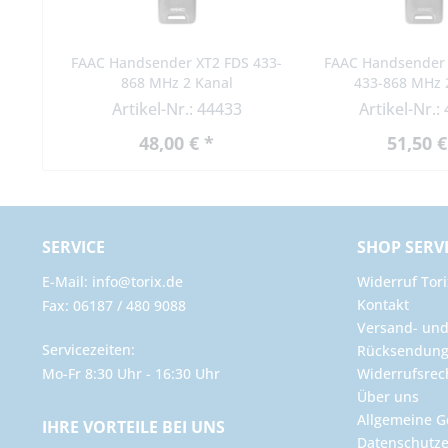
FAAC Handsender XT2 FDS 433-
FAAC Handsender 
868 MHz 2 Kanal
433-868 MHz 
bidirektio
Artikel-Nr.: 44433
Artikel-Nr.:
48,00 € *
51,50 €
SERVICE
SHOP SERV
E-Mail: info@torix.de
Widerruf Tori
Kontakt
Fax: 06187 / 480 9088
Versand- un
Servicezeiten:
Rücksendun
Mo-Fr 8:30 Uhr - 16:30 Uhr
Widerrufsrec
Über uns
Allgemeine G
IHRE VORTEILE BEI UNS
Datenschutze