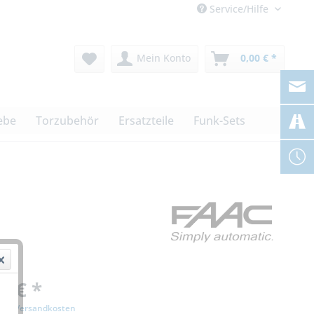
Service/Hilfe
Mein Konto
0,00 € *
ebe
Torzubehör
Ersatzteile
Funk-Sets
0 € *
zgl. Versandkosten