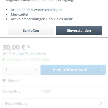
Artikel in den Warenkorb legen
Merkzettel
Artikelempfehlungen und vieles mehr
Schließen
Einverstanden
30,00 € *
inkl. MwSt.
zzgl. Versandkosten
Lieferzeit ca. 1-3 Werktage
In den
Warenkorb
Merken
Artikel-Nr.:
44267
Beschreibung