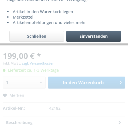
Artikel in den Warenkorb legen
Merkzettel
Artikelempfehlungen und vieles mehr
Schließen
Einverstanden
199,00 € *
inkl. MwSt.
zzgl. Versandkosten
Lieferzeit ca. 1-3 Werktage
In den
Warenkorb
Merken
Artikel-Nr.:
42182
Beschreibung