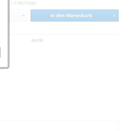
it ca. 1-3 Werktage
In den
Warenkorb
n
:
44438