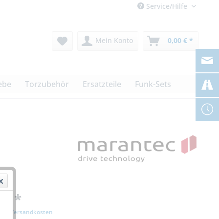
Service/Hilfe
Mein Konto
0,00 € *
ebe
Torzubehör
Ersatzteile
Funk-Sets
 € *
zgl. Versandkosten