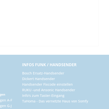
INFOS FUNK / HANDSENDER
Bosch Ersatz-Handsender
Dickert Handsender
Handsender Fixcode einstellen
RUKU -und Ansonic Handsender
ngen
Info's zum Taster-Eingang
gen A-F
TaHoma - Das vernetzte Haus von Somfy
gen G-J