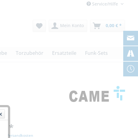
Service/Hilfe
Mein Konto
0,00 € *
ebe
Torzubehör
Ersatzteile
Funk-Sets
 € *
zgl. Versandkosten