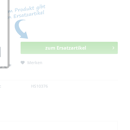
zum Ersatzartikel
Merken
0 € *
:
HS10376