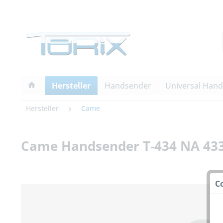
Hersteller
Handsender
Universal Han
Hersteller
Came
Came Handsender T-434 NA 433
C