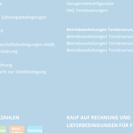
x
Garagentorkonfigurator
FAQ Torsteuerungen
d Zahlungsbedingungen
g
Betriebsanleitungen Torsteueru
ht
Betriebsanleitungen Torsteuerun
Betriebsanleitungen Torsteuerun
eschäftsbedingungen (AGB)
Betriebsanleitungen Torsteuer
rklärung
rdnung
orm zur Streitbeilegung
EZAHLEN
KAUF AUF RECHNUNG UND
LIEFERBEDINGUNGEN FÜR 