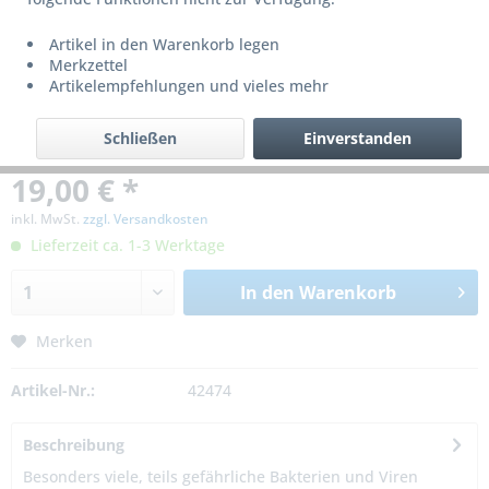
Artikel in den Warenkorb legen
Merkzettel
Artikelempfehlungen und vieles mehr
Schließen
Einverstanden
19,00 € *
inkl. MwSt.
zzgl. Versandkosten
Lieferzeit ca. 1-3 Werktage
In den
Warenkorb
Merken
Artikel-Nr.:
42474
Beschreibung
Besonders viele, teils gefährliche Bakterien und Viren