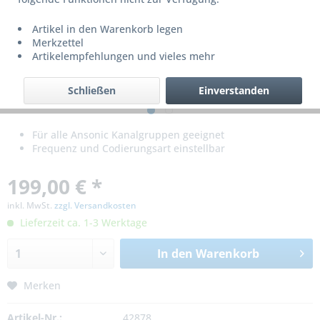
Artikel in den Warenkorb legen
Merkzettel
Artikelempfehlungen und vieles mehr
Schließen
Einverstanden
Für alle Ansonic Kanalgruppen geeignet
Frequenz und Codierungsart einstellbar
199,00 € *
inkl. MwSt.
zzgl. Versandkosten
Lieferzeit ca. 1-3 Werktage
In den
Warenkorb
Merken
Artikel-Nr.:
42878