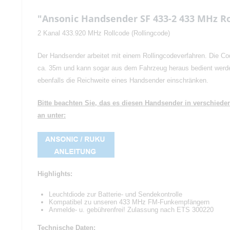
"Ansonic Handsender SF 433-2 433 MHz Ro
2 Kanal 433.920 MHz Rollcode (Rollingcode)
Der Handsender arbeitet mit einem Rollingcodeverfahren. Die Cod
ca. 35m und kann sogar aus dem Fahrzeug heraus bedient werde
ebenfalls die Reichweite eines Handsender einschränken.
Bitte beachten Sie, das es diesen Handsender in verschie
an unter:
Highlights:
Leuchtdiode zur Batterie- und Sendekontrolle
Kompatibel zu unseren 433 MHz FM-Funkempfängern
Anmelde- u. gebührenfrei! Zulassung nach ETS 300220
Technische Daten: