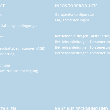
ICE
INFOS TORPRODUKTE
x
Garagentorkonfigurator
FAQ Torsteuerungen
d Zahlungsbedingungen
g
Betriebsanleitungen Torsteueru
ht
Betriebsanleitungen Torsteuerun
Betriebsanleitungen Torsteuerun
eschäftsbedingungen (AGB)
Betriebsanleitungen Torsteuer
rklärung
rdnung
orm zur Streitbeilegung
EZAHLEN
KAUF AUF RECHNUNG UND