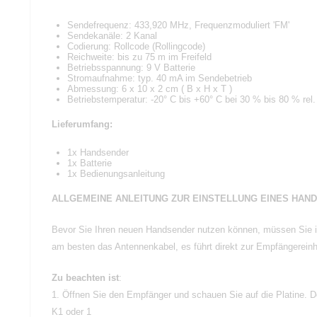
Sendefrequenz: 433,920 MHz, Frequenzmoduliert 'FM'
Sendekanäle: 2 Kanal
Codierung: Rollcode (Rollingcode)
Reichweite: bis zu 75 m im Freifeld
Betriebsspannung: 9 V Batterie
Stromaufnahme: typ. 40 mA im Sendebetrieb
Abmessung: 6 x 10 x 2 cm ( B x H x T )
Betriebstemperatur: -20° C bis +60° C bei 30 % bis 80 % rel. 
Lieferumfang:
1x Handsender
1x Batterie
1x Bedienungsanleitung
ALLGEMEINE ANLEITUNG ZUR EINSTELLUNG EINES HAN
Bevor Sie Ihren neuen Handsender nutzen können, müssen Sie ih
am besten das Antennenkabel, es führt direkt zur Empfängereinh
Zu beachten ist
:
1. Öffnen Sie den Empfänger und schauen Sie auf die Platine.
K1 oder 1