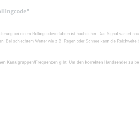
llingcode"
ierung bei einem Rollingcodeverfahren ist hochsicher. Das Signal variiert na
n. Bei schlechtem Wetter wie z.B. Regen oder Schnee kann die Reichweite 
denen Kanalgruppen/Frequenzen gibt. Um den korrekten Handsender zu 