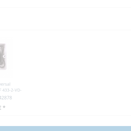
versal
 433-2-VD-
 42878
€ *