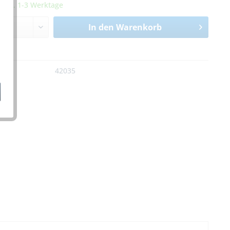
it ca. 1-3 Werktage
In den
Warenkorb
n
:
42035