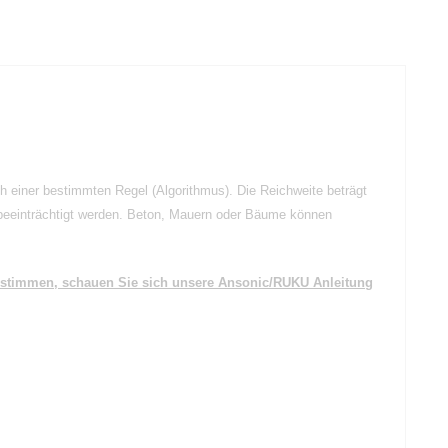
ch einer bestimmten Regel (Algorithmus). Die Reichweite beträgt
beeinträchtigt werden. Beton, Mauern oder Bäume können
bestimmen, schauen Sie sich unsere Ansonic/RUKU Anleitung