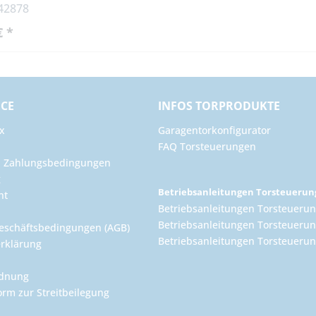
 42878
€ *
ICE
INFOS TORPRODUKTE
x
Garagentorkonfigurator
FAQ Torsteuerungen
d Zahlungsbedingungen
g
Betriebsanleitungen Torsteueru
ht
Betriebsanleitungen Torsteuerun
Betriebsanleitungen Torsteuerun
eschäftsbedingungen (AGB)
Betriebsanleitungen Torsteuer
rklärung
rdnung
orm zur Streitbeilegung