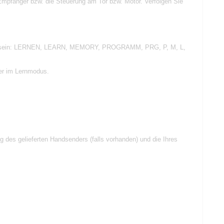
Empfänger bzw. die Steuerung am Tor bzw. Motor. Verfolgen Sie
chriftet sein: LERNEN, LEARN, MEMORY, PROGRAMM, PRG, P, M, L,
ger im Lernmodus.
g des gelieferten Handsenders (falls vorhanden) und die Ihres