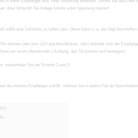
n in Ihrem Empfänger bzw. Ihrer Steuerung einlernen. Öffnen Sie dazu den 
eit. Aber Vorsicht! Die Anlage könnte unter Spannung stehen!
 Dort sollte eine Lerntaste zu sehen sein. Diese kann u. a. wie folgt bes
Ton ertönen oder eine LED leuchten/blinken. Jetzt befindet sich der Empfän
Taste am neuen Handsender ( Achtung, das Tor könnte sich bewegen!)
n, wiederholen Sie die Schritte 2 und 3.
 auf die meisten Empfänger zutrifft, nehmen Sie in jedem Fall die Beschreibun
MHz
de