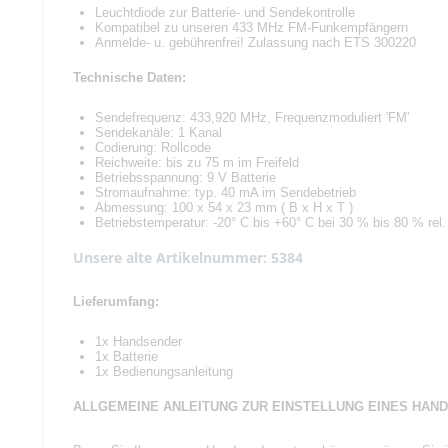
Leuchtdiode zur Batterie- und Sendekontrolle
Kompatibel zu unseren 433 MHz FM-Funkempfängern
Anmelde- u. gebührenfrei! Zulassung nach ETS 300220
Technische Daten:
Sendefrequenz: 433,920 MHz, Frequenzmoduliert 'FM'
Sendekanäle: 1 Kanal
Codierung: Rollcode
Reichweite: bis zu 75 m im Freifeld
Betriebsspannung: 9 V Batterie
Stromaufnahme: typ. 40 mA im Sendebetrieb
Abmessung: 100 x 54 x 23 mm ( B x H x T )
Betriebstemperatur: -20° C bis +60° C bei 30 % bis 80 % rel. 
Unsere alte Artikelnummer: 5384
Lieferumfang:
1x Handsender
1x Batterie
1x Bedienungsanleitung
ALLGEMEINE ANLEITUNG ZUR EINSTELLUNG EINES HAN