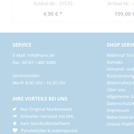
Multi
Artikel-Nr.: 31570
Artikel-Nr.:
4,90 € *
199,00 
SERVICE
SHOP SERV
E-Mail: info@torix.de
Widerruf Tori
Kontakt
Fax: 06187 / 480 9088
Versand- un
Servicezeiten:
Rücksendun
Mo-Fr 8:30 Uhr - 16:30 Uhr
Widerrufsrec
Über uns
Allgemeine G
IHRE VORTEILE BEI UNS
Datenschutze
Nur Original Markenware
Impressum
Schneller Versand mit DHL
Batterievero
Kein Mindestbestellwert
Online-Plattf
Persönlicher Kundenservice