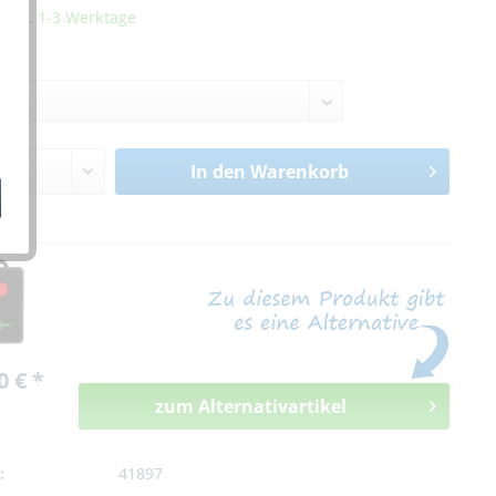
it ca. 1-3 Werktage
pe:
In den
Warenkorb
n
0 € *
zum Alternativartikel
:
41897