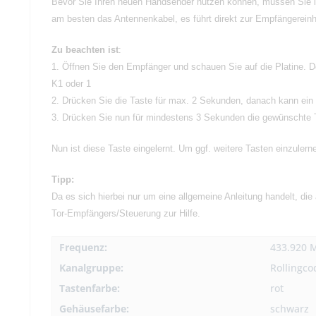
Bevor Sie Ihren neuen Handsender nutzen können, müssen Sie ih
am besten das Antennenkabel, es führt direkt zur Empfängereinh
Zu beachten ist
:
1. Öffnen Sie den Empfänger und schauen Sie auf die Platine.
K1 oder 1
2. Drücken Sie die Taste für max. 2 Sekunden, danach kann ein 
3. Drücken Sie nun für mindestens 3 Sekunden die gewünschte 
Nun ist diese Taste eingelernt. Um ggf. weitere Tasten einzulerne
Tipp:
Da es sich hierbei nur um eine allgemeine Anleitung handelt, die
Tor-Empfängers/Steuerung zur Hilfe.
Frequenz:
433.920 
Kanalgruppe:
Rollingco
Tastenfarbe:
rot
Gehäusefarbe:
schwarz