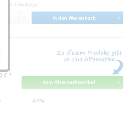
it ca. 1-3 Werktage
In den
Warenkorb
n
0 € *
zum Alternativartikel
:
41894