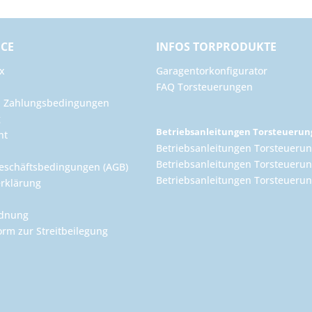
ICE
INFOS TORPRODUKTE
x
Garagentorkonfigurator
FAQ Torsteuerungen
d Zahlungsbedingungen
g
Betriebsanleitungen Torsteueru
ht
Betriebsanleitungen Torsteuerun
Betriebsanleitungen Torsteuerun
eschäftsbedingungen (AGB)
Betriebsanleitungen Torsteuer
rklärung
rdnung
orm zur Streitbeilegung