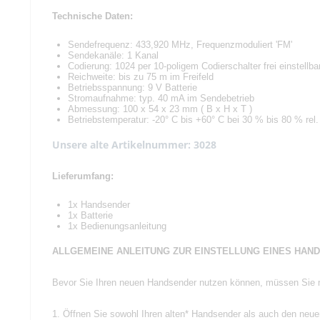
Technische Daten:
Sendefrequenz: 433,920 MHz, Frequenzmoduliert 'FM'
Sendekanäle: 1 Kanal
Codierung: 1024 per 10-poligem Codierschalter frei einstellba
Reichweite: bis zu 75 m im Freifeld
Betriebsspannung: 9 V Batterie
Stromaufnahme: typ. 40 mA im Sendebetrieb
Abmessung: 100 x 54 x 23 mm ( B x H x T )
Betriebstemperatur: -20° C bis +60° C bei 30 % bis 80 % rel. 
Unsere alte Artikelnummer: 3028
Lieferumfang:
1x Handsender
1x Batterie
1x Bedienungsanleitung
ALLGEMEINE ANLEITUNG ZUR EINSTELLUNG EINES HAND
Bevor Sie Ihren neuen Handsender nutzen können, müssen Sie mit
1. Öffnen Sie sowohl Ihren alten* Handsender als auch den neu