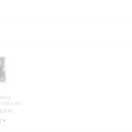
versal
 433-2-VD-
 42878
€ *