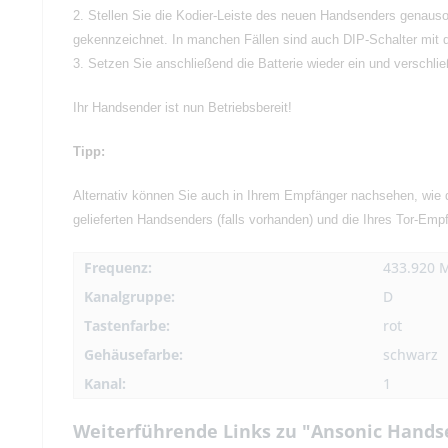
2. Stellen Sie die Kodier-Leiste des neuen Handsenders genauso 
gekennzeichnet. In manchen Fällen sind auch DIP-Schalter mit d
3. Setzen Sie anschließend die Batterie wieder ein und verschl
Ihr Handsender ist nun Betriebsbereit!
Tipp:
Alternativ können Sie auch in Ihrem Empfänger nachsehen, wie d
gelieferten Handsenders (falls vorhanden) und die Ihres Tor-Empf
Frequenz:
433.920 
Kanalgruppe:
D
Tastenfarbe:
rot
Gehäusefarbe:
schwarz
Kanal:
1
Weiterführende Links zu "Ansonic Hands