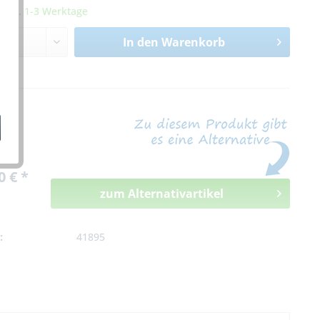
it ca. 1-3 Werktage
In den
Warenkorb
n
0 € *
zum Alternativartikel
:
41895