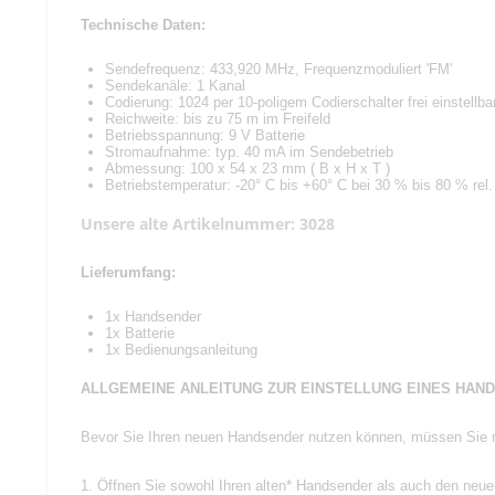
Technische Daten:
Sendefrequenz: 433,920 MHz, Frequenzmoduliert 'FM'
Sendekanäle: 1 Kanal
Codierung: 1024 per 10-poligem Codierschalter frei einstellba
Reichweite: bis zu 75 m im Freifeld
Betriebsspannung: 9 V Batterie
Stromaufnahme: typ. 40 mA im Sendebetrieb
Abmessung: 100 x 54 x 23 mm ( B x H x T )
Betriebstemperatur: -20° C bis +60° C bei 30 % bis 80 % rel. 
Unsere alte Artikelnummer: 3028
Lieferumfang:
1x Handsender
1x Batterie
1x Bedienungsanleitung
ALLGEMEINE ANLEITUNG ZUR EINSTELLUNG EINES HAND
Bevor Sie Ihren neuen Handsender nutzen können, müssen Sie mit
1. Öffnen Sie sowohl Ihren alten* Handsender als auch den neu