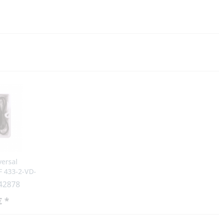
versal
 433-2-VD-
 42878
€ *