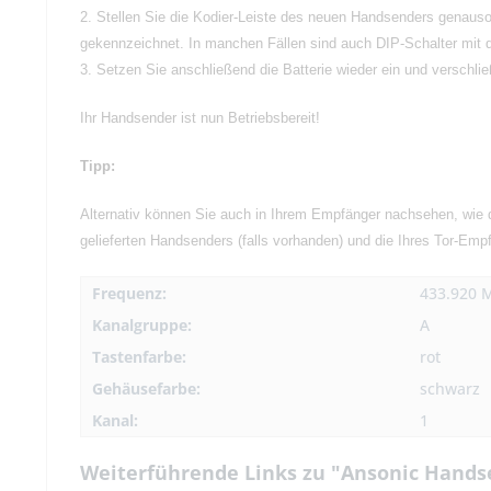
2. Stellen Sie die Kodier-Leiste des neuen Handsenders genauso 
gekennzeichnet. In manchen Fällen sind auch DIP-Schalter mit d
3. Setzen Sie anschließend die Batterie wieder ein und verschl
Ihr Handsender ist nun Betriebsbereit!
Tipp:
Alternativ können Sie auch in Ihrem Empfänger nachsehen, wie d
gelieferten Handsenders (falls vorhanden) und die Ihres Tor-Empf
Frequenz:
433.920 
Kanalgruppe:
A
Tastenfarbe:
rot
Gehäusefarbe:
schwarz
Kanal:
1
Weiterführende Links zu "Ansonic Hands