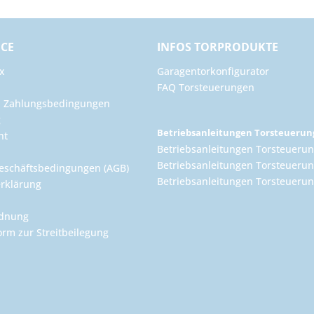
ICE
INFOS TORPRODUKTE
x
Garagentorkonfigurator
FAQ Torsteuerungen
d Zahlungsbedingungen
g
Betriebsanleitungen Torsteueru
ht
Betriebsanleitungen Torsteuerun
Betriebsanleitungen Torsteuerun
eschäftsbedingungen (AGB)
Betriebsanleitungen Torsteuer
rklärung
rdnung
orm zur Streitbeilegung