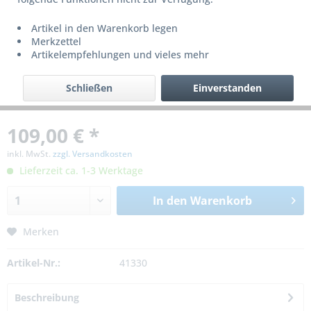
Artikel in den Warenkorb legen
Merkzettel
Artikelempfehlungen und vieles mehr
Schließen
Einverstanden
109,00 € *
inkl. MwSt.
zzgl. Versandkosten
Lieferzeit ca. 1-3 Werktage
In den
Warenkorb
Merken
Artikel-Nr.:
41330
Beschreibung