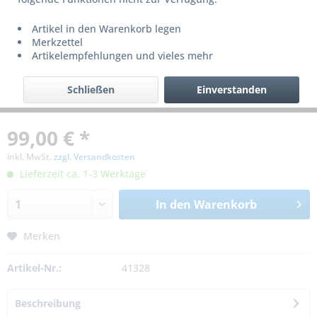
Artikel in den Warenkorb legen
Merkzettel
Artikelempfehlungen und vieles mehr
Schließen
Einverstanden
99,00 € *
inkl. MwSt.
zzgl. Versandkosten
Lieferzeit ca. 1-3 Werktage
In den
Warenkorb
Merken
Artikel-Nr.:
41328
Beschreibung