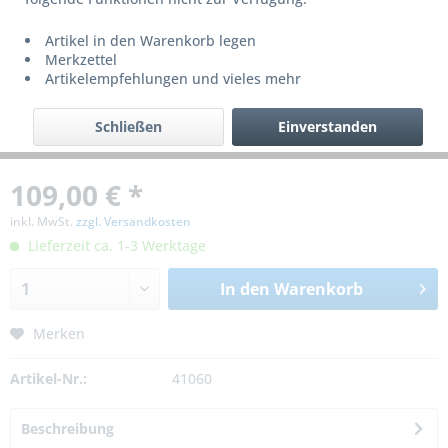
Artikel in den Warenkorb legen
Merkzettel
Artikelempfehlungen und vieles mehr
Schließen
Einverstanden
109,00 € *
inkl. MwSt.
zzgl. Versandkosten
Lieferzeit ca. 1-3 Werktage
In den
Warenkorb
Merken
Artikel-Nr.:
41060
Beschreibung