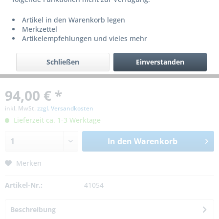
Artikel in den Warenkorb legen
Merkzettel
Artikelempfehlungen und vieles mehr
Schließen
Einverstanden
94,00 € *
inkl. MwSt.
zzgl. Versandkosten
Lieferzeit ca. 1-3 Werktage
In den
Warenkorb
Merken
Artikel-Nr.:
41054
Beschreibung