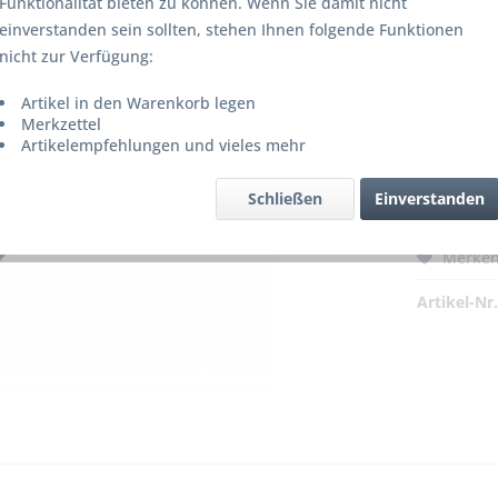
Funktionalität bieten zu können. Wenn Sie damit nicht
einverstanden sein sollten, stehen Ihnen folgende Funktionen
nicht zur Verfügung:
459,0
Artikel in den Warenkorb legen
inkl. MwSt.
z
Merkzettel
Artikelempfehlungen und vieles mehr
Modell:
Schließen
Einverstanden
Merke
Artikel-Nr.