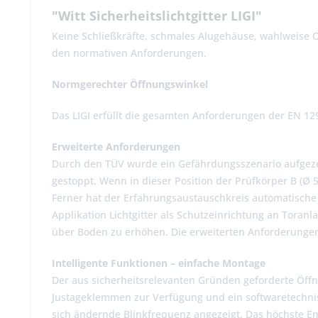
"Witt Sicherheitslichtgitter LIGI"
Keine Schließkräfte, schmales Alugehäuse, wahlweise 
den normativen Anforderungen.
Normgerechter Öffnungswinkel
Das LIGI erfüllt die gesamten Anforderungen der EN 12
Erweiterte Anforderungen
Durch den TÜV wurde ein Gefährdungsszenario aufgezeig
gestoppt. Wenn in dieser Position der Prüfkörper B (Ø 5
Ferner hat der Erfahrungsaustauschkreis automatische 
Applikation Lichtgitter als Schutzeinrichtung an To
über Boden zu erhöhen. Die erweiterten Anforderungen 
Intelligente Funktionen – einfache Montage
Der aus sicherheitsrelevanten Gründen geforderte Öffnu
Justageklemmen zur Verfügung und ein softwaretechnis
sich ändernde Blinkfrequenz angezeigt. Das höchste E