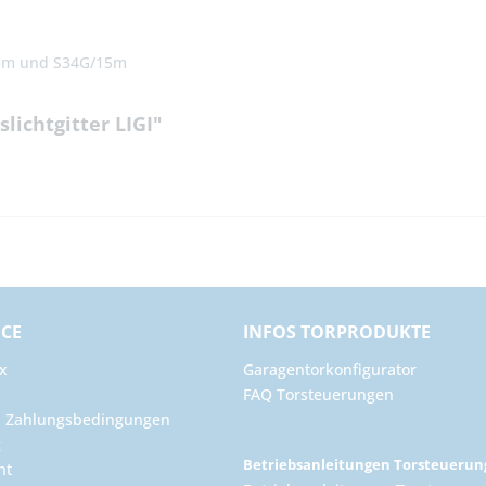
/5m und S34G/15m
lichtgitter LIGI"
ICE
INFOS TORPRODUKTE
x
Garagentorkonfigurator
FAQ Torsteuerungen
d Zahlungsbedingungen
g
Betriebsanleitungen Torsteueru
ht