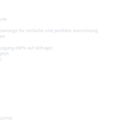
tute
tanzeige für einfache und perfekte Ausrichtung
gen
Ausgang (NPN auf Anfrage)
glich
n
ün/rot