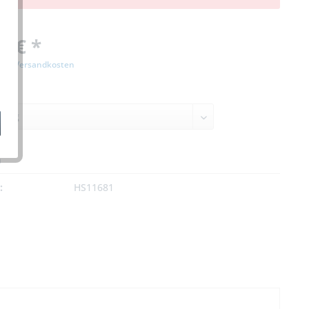
0 € *
zgl. Versandkosten
n
:
HS11681