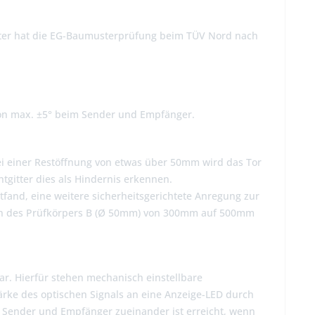
itter hat die EG-Baumusterprüfung beim TÜV Nord nach
 von max. ±5° beim Sender und Empfänger.
ei einer Restöffnung von etwas über 50mm wird das Tor
htgitter dies als Hindernis erkennen.
fand, eine weitere sicherheitsgerichtete Anregung zur
nen des Prüfkörpers B (Ø 50mm) von 300mm auf 500mm
ar. Hierfür stehen mechanisch einstellbare
rke des optischen Signals an eine Anzeige-LED durch
 Sender und Empfänger zueinander ist erreicht, wenn