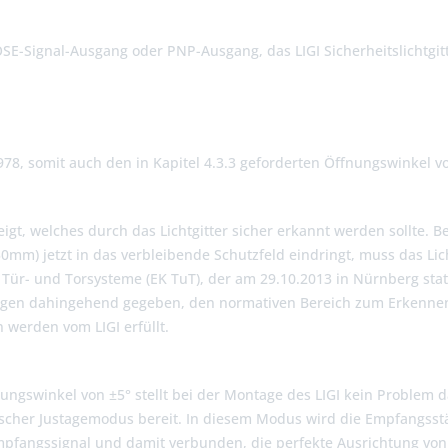
OSE-Signal-Ausgang oder PNP-Ausgang, das LIGI Sicherheitslichtg
978, somit auch den in Kapitel 4.3.3 geforderten Öffnungswinkel
t, welches durch das Lichtgitter sicher erkannt werden sollte. B
0mm) jetzt in das verbleibende Schutzfeld eindringt, muss das Lic
Tür- und Torsysteme (EK TuT), der am 29.10.2013 in Nürnberg statt
ranlagen dahingehend gegeben, den normativen Bereich zum Erken
werden vom LIGI erfüllt.
ngswinkel von ±5° stellt bei der Montage des LIGI kein Problem d
cher Justagemodus bereit. In diesem Modus wird die Empfangsstä
mpfangssignal und damit verbunden, die perfekte Ausrichtung von