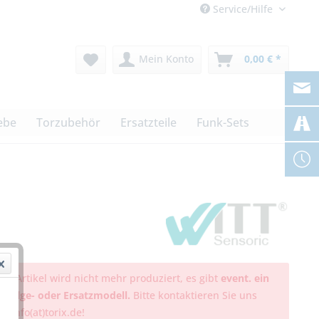
Service/Hilfe
Mein Konto
0,00 € *
ebe
Torzubehör
Ersatzteile
Funk-Sets
ser Artikel wird nicht mehr produziert, es gibt
event. ein
hfolge- oder Ersatzmodell.
Bitte kontaktieren Sie uns
er info(at)torix.de!