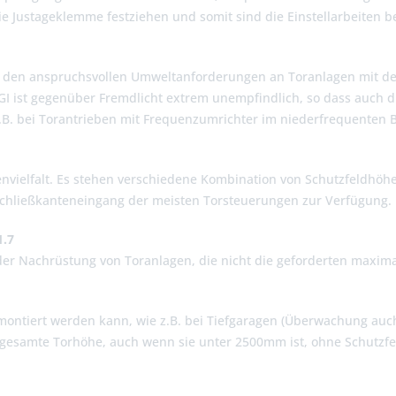
ie Justageklemme festziehen und somit sind die Einstellarbeiten b
d den anspruchsvollen Umweltanforderungen an Toranlagen mit d
GI ist gegenüber Fremdlicht extrem unempfindlich, so dass auch d
. bei Torantrieben mit Frequenzumrichter im niederfrequenten Ber
nvielfalt. Es stehen verschiedene Kombination von Schutzfeldhöhe
chließkanteneingang der meisten Torsteuerungen zur Verfügung.
1.7
 oder Nachrüstung von Toranlagen, die nicht die geforderten maxim
montiert werden kann, wie z.B. bei Tiefgaragen (Überwachung auch
ie gesamte Torhöhe, auch wenn sie unter 2500mm ist, ohne Schutzf