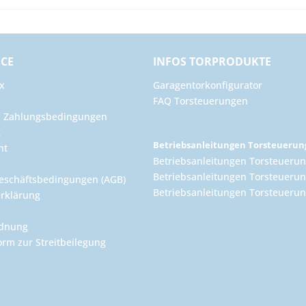
ICE
INFOS TORPRODUKTE
x
Garagentorkonfigurator
FAQ Torsteuerungen
d Zahlungsbedingungen
g
Betriebsanleitungen Torsteueru
ht
Betriebsanleitungen Torsteuerun
Betriebsanleitungen Torsteuerun
eschäftsbedingungen (AGB)
Betriebsanleitungen Torsteuer
rklärung
rdnung
orm zur Streitbeilegung