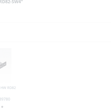
 RD82-SW4"
l HW RD82
 39780
 *