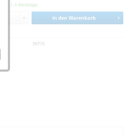
it ca. 1-3 Werktage
In den
Warenkorb
n
:
39775