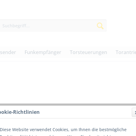
dsender
Funkempfänger
Torsteuerungen
Torantri
ookie-Richtlinien
25,00
Diese Website verwendet Cookies, um Ihnen die bestmögliche
inkl. MwSt.
z