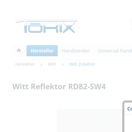
Hersteller
Handsender
Universal Han
Hersteller
Witt
Witt Zubehör
Witt Reflektor RD82-SW4
C