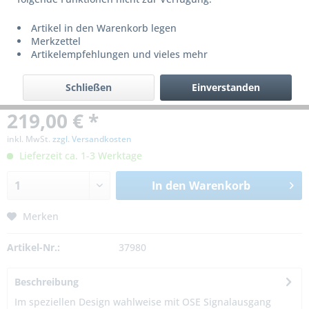
Artikel in den Warenkorb legen
Merkzettel
Artikelempfehlungen und vieles mehr
Schließen
Einverstanden
219,00 € *
inkl. MwSt.
zzgl. Versandkosten
Lieferzeit ca. 1-3 Werktage
In den
Warenkorb
Merken
Artikel-Nr.:
37980
Beschreibung
Im speziellen Design wahlweise mit OSE Signalausgang