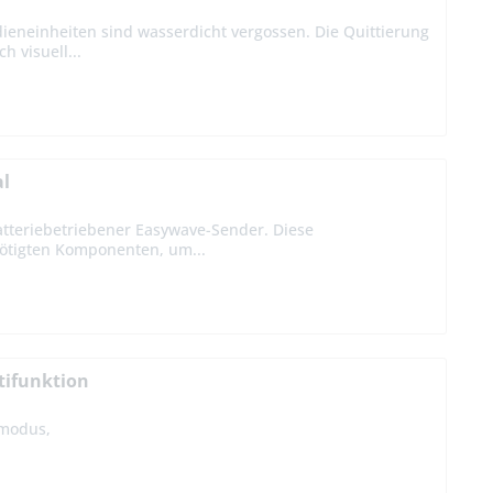
ieneinheiten sind wasserdicht vergossen. Die Quittierung
h visuell...
al
atteriebetriebener Easywave-Sender. Diese
nötigten Komponenten, um...
tifunktion
smodus,