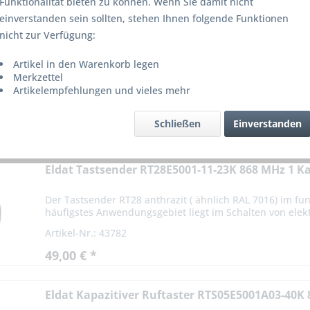
Funktionalität bieten zu können. Wenn Sie damit nicht
einverstanden sein sollten, stehen Ihnen folgende Funktionen
nicht zur Verfügung:
Artikel in den Warenkorb legen
Merkzettel
Artikelempfehlungen und vieles mehr
on
4
Schließen
Einverstanden
Eldat Tastsender RT28E5001-11-23K 868 MHz 1 K
Der Tastsender RT28 anthrazit ( ähnlich RAL 7016) im f
häufigstes Anwendungsgebiet liegt im Schalten von elek
Artikel-Nr.: 43782
49,00 € *
Eldat Kapazitiver Ruftaster RTS05E5001A03-40K