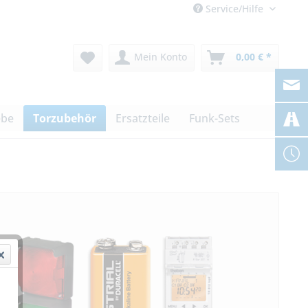
Service/Hilfe
Mein Konto
0,00 € *
ebe
Torzubehör
Ersatzteile
Funk-Sets