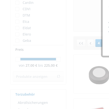
Cardin
CDVI
DTM
Elca
Eldat
Elero
Geba
4
v
Hörmann
Preis
Intertechno
JCM
von
27,00 €
bis
225,00 €
Marantec
Rademacher
Produkte anzeigen
Selve
SIMU
Sommer
Torzubehör
Tousek
Abrollsicherungen
WTS