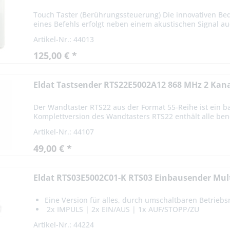
Touch Taster (Berührungssteuerung) Die innovativen Bed
eines Befehls erfolgt neben einem akustischen Signal auc
Artikel-Nr.: 44013
125,00 € *
Eldat Tastsender RTS22E5002A12 868 MHz 2 Kan
Der Wandtaster RTS22 aus der Format 55-Reihe ist ein b
Komplettversion des Wandtasters RTS22 enthält alle be
Artikel-Nr.: 44107
49,00 € *
Eldat RTS03E5002C01-K RTS03 Einbausender Mul
Eine Version für alles, durch umschaltbaren Betrieb
2x IMPULS | 2x EIN/AUS | 1x AUF/STOPP/ZU
kompatibel zu allen Easywave-Betriebsarten!
Artikel-Nr.: 44224