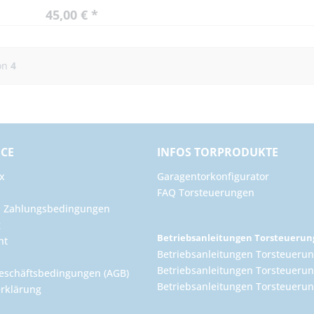
45,00 € *
on
4
ICE
INFOS TORPRODUKTE
x
Garagentorkonfigurator
FAQ Torsteuerungen
d Zahlungsbedingungen
g
Betriebsanleitungen Torsteueru
ht
Betriebsanleitungen Torsteuerun
Betriebsanleitungen Torsteuerun
eschäftsbedingungen (AGB)
Betriebsanleitungen Torsteuer
rklärung