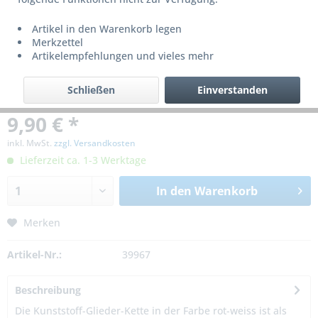
Artikel in den Warenkorb legen
Merkzettel
Artikelempfehlungen und vieles mehr
Schließen
Einverstanden
9,90 € *
inkl. MwSt.
zzgl. Versandkosten
Lieferzeit ca. 1-3 Werktage
In den
Warenkorb
Merken
Artikel-Nr.:
39967
Beschreibung
Die Kunststoff-Glieder-Kette in der Farbe rot-weiss ist als