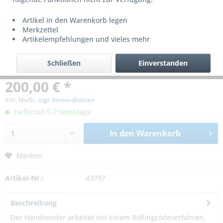
Artikel in den Warenkorb legen
Merkzettel
Artikelempfehlungen und vieles mehr
Schließen
Einverstanden
200,00 € *
inkl. MwSt.
zzgl. Versandkosten
Lieferzeit 5-7 Werktage
In den
Warenkorb
Merken
Artikel-Nr.:
43797
Beschreibung
Der Handsender arbeitet mit einem Rollingcodeverfahren.