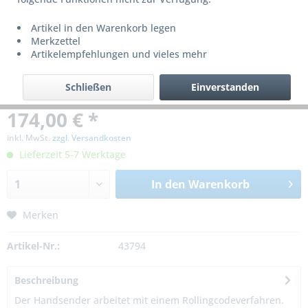
Artikel in den Warenkorb legen
Merkzettel
Artikelempfehlungen und vieles mehr
Schließen
Einverstanden
174,00 € *
inkl. MwSt.
zzgl. Versandkosten
Lieferzeit 5-7 Werktage
In den
Warenkorb
Merken
Artikel-Nr.:
43794
Beschreibung
Der Handsender arbeitet mit einem Rollingcodeverfahren.