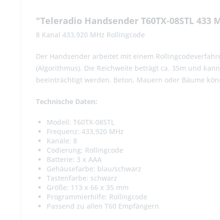
"Teleradio Handsender T60TX-08STL 433 
8 Kanal 433,920 MHz Rollingcode
Der Handsender arbeitet mit einem Rollingcodeverfahre
(Algorithmus). Die Reichweite beträgt ca. 35m und kan
beeinträchtigt werden. Beton, Mauern oder Bäume kön
Technische Daten:
Modell: T60TX-08STL
Frequenz: 433,920 MHz
Kanäle: 8
Codierung: Rollingcode
Batterie: 3 x AAA
Gehäusefarbe: blau/schwarz
Tastenfarbe: schwarz
Größe:
113 x 66 x 35
mm
Programmierhilfe: Rollingcode
Passend zu allen T60 Empfängern