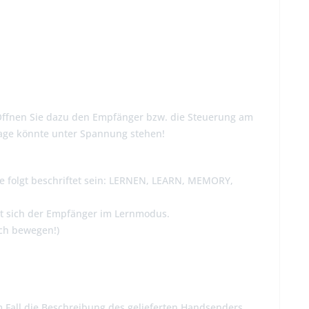
Öffnen Sie dazu den Empfänger bzw. die Steuerung am
nlage könnte unter Spannung stehen!
wie folgt beschriftet sein: LERNEN, LEARN, MEMORY,
det sich der Empfänger im Lernmodus.
ch bewegen!)
m Fall die Beschreibung des gelieferten Handsenders