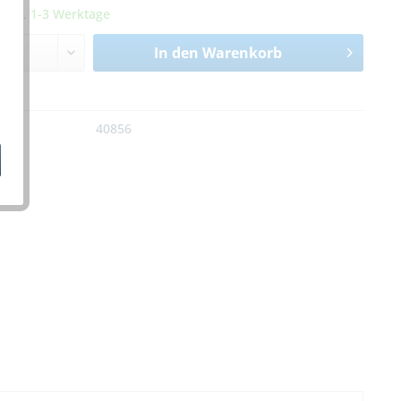
it ca. 1-3 Werktage
In den
Warenkorb
n
:
40856