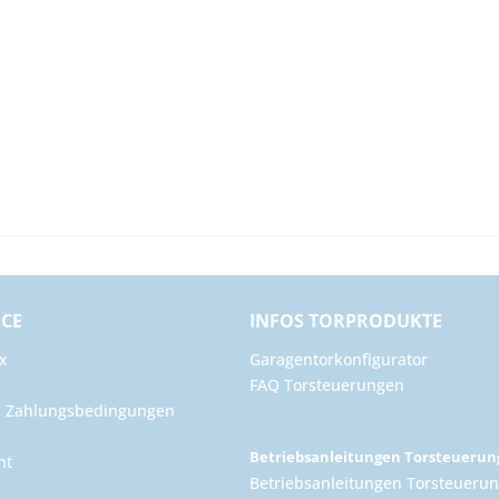
ICE
INFOS TORPRODUKTE
x
Garagentorkonfigurator
FAQ Torsteuerungen
d Zahlungsbedingungen
g
Betriebsanleitungen Torsteueru
ht
Betriebsanleitungen Torsteuerun