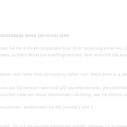
ANDSENDERS OHNE DIP-SCHALTERN
sen Sie ihn in Ihrem Empfänger bzw. Ihrer Steuerung einlernen. 
abel, es führt direkt zur Empfängereinheit. Aber Vorsicht! Die A
atine. Dort sollte eine Lerntaste zu sehen sein. Diese kann u. a. 
kann ein Ton ertönen oder eine LED leuchten/blinken. Jetzt befin
wünschte Taste am neuen Handsender ( Achtung, das Tor könnte si
einzulernen, wiederholen Sie die Schritte 2 und 3.
ndelt, die auf die meisten Empfänger zutrifft, nehmen Sie in jede