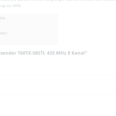
ng zur Hilfe.
MHz
warz
dsender T60TX-08STL 433 MHz 8 Kanal"