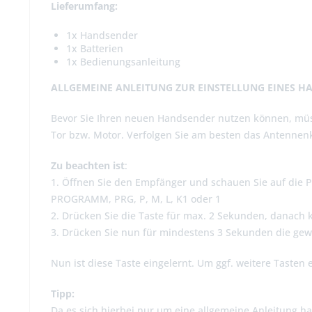
Lieferumfang:
1x Handsender
1x Batterien
1x Bedienungsanleitung
ALLGEMEINE ANLEITUNG ZUR EINSTELLUNG EINES H
Bevor Sie Ihren neuen Handsender nutzen können, müs
Tor bzw. Motor. Verfolgen Sie am besten das Antennenk
Zu beachten ist
:
1. Öffnen Sie den Empfänger und schauen Sie auf die Pl
PROGRAMM, PRG, P, M, L, K1 oder 1
2. Drücken Sie die Taste für max. 2 Sekunden, danach 
3. Drücken Sie nun für mindestens 3 Sekunden die ge
Nun ist diese Taste eingelernt. Um ggf. weitere Tasten 
Tipp:
Da es sich hierbei nur um eine allgemeine Anleitung ha