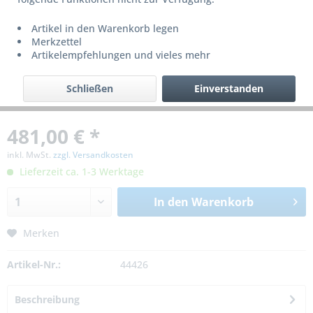
Artikel in den Warenkorb legen
Merkzettel
Artikelempfehlungen und vieles mehr
Schließen
Einverstanden
481,00 € *
inkl. MwSt.
zzgl. Versandkosten
Lieferzeit ca. 1-3 Werktage
In den
Warenkorb
Merken
Artikel-Nr.:
44426
Beschreibung