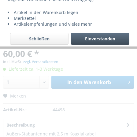
Artikel in den Warenkorb legen
Merkzettel
Artikelempfehlungen und vieles mehr
Schließen
Einverstanden
60,00 € *
inkl. MwSt.
zzgl. Versandkosten
Lieferzeit ca. 1-3 Werktage
In den
Warenkorb
Merken
Artikel-Nr.:
44498
Beschreibung
Außen-Stabantenne mit 2,5 m Koaxialkabel