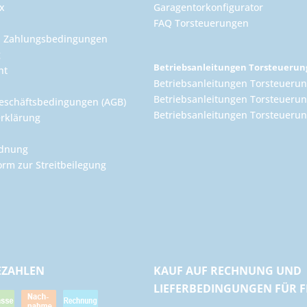
x
Garagentorkonfigurator
FAQ Torsteuerungen
d Zahlungsbedingungen
g
Betriebsanleitungen Torsteueru
ht
Betriebsanleitungen Torsteuerun
Betriebsanleitungen Torsteuerun
eschäftsbedingungen (AGB)
Betriebsanleitungen Torsteuer
rklärung
rdnung
orm zur Streitbeilegung
EZAHLEN
KAUF AUF RECHNUNG UND
LIEFERBEDINGUNGEN FÜR 