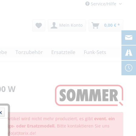
Service/Hilfe
Mein Konto
0,00 € *
ebe
Torzubehör
Ersatzteile
Funk-Sets
00 W
ser Artikel wird nicht mehr produziert, es gibt
event. ein
hfolge- oder Ersatzmodell.
Bitte kontaktieren Sie uns
er info(at)torix.de!