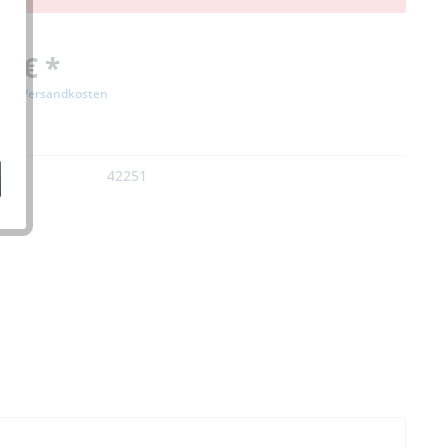
0 € *
zgl. Versandkosten
n
:
42251