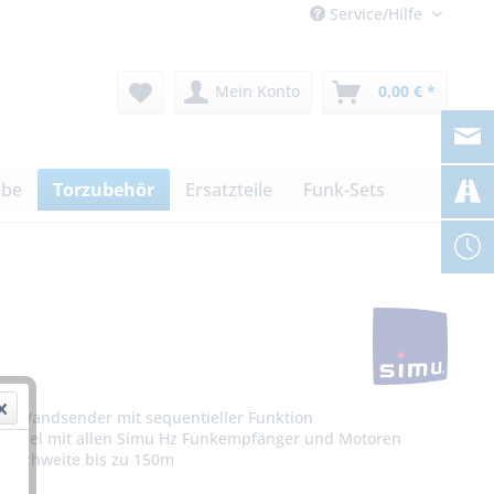
Service/Hilfe
Mein Konto
0,00 € *
ebe
Torzubehör
Ersatzteile
Funk-Sets
al Wandsender mit sequentieller Funktion
tibel mit allen Simu Hz Funkempfänger und Motoren
Reichweite bis zu 150m