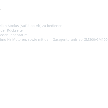
"
llen Modus (Auf-Stop-Ab) zu bedienen
der Rückseite
n jeden Innenraum
Simu Hz Motoren, sowie mit dem Garagentorantrieb GM800/GM100