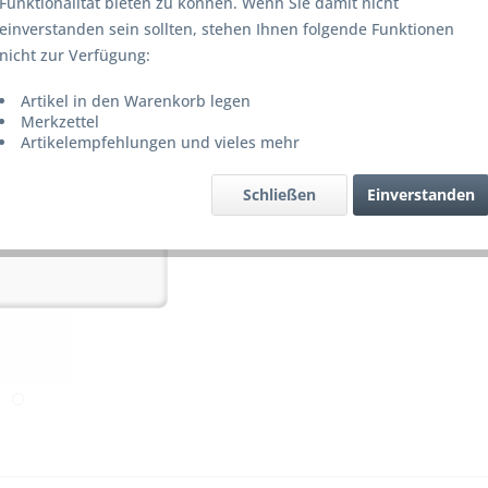
Funktionalität bieten zu können. Wenn Sie damit nicht
38,50
einverstanden sein sollten, stehen Ihnen folgende Funktionen
inkl. MwSt.
z
nicht zur Verfügung:
Lieferze
Artikel in den Warenkorb legen
Merkzettel
Artikelempfehlungen und vieles mehr
Merke
Schließen
Einverstanden
Artikel-Nr.