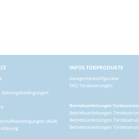
ICE
INFOS TORPRODUKTE
x
Garagentorkonfigurator
FAQ Torsteuerungen
d Zahlungsbedingungen
g
Betriebsanleitungen Torsteueru
ht
Betriebsanleitungen Torsteuerun
Betriebsanleitungen Torsteuerun
eschäftsbedingungen (AGB)
Betriebsanleitungen Torsteuer
rklärung