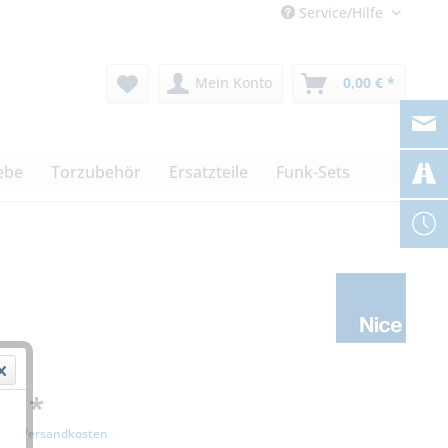
Service/Hilfe
Mein Konto
0,00 € *
ebe
Torzubehör
Ersatzteile
Funk-Sets
 € *
zgl. Versandkosten