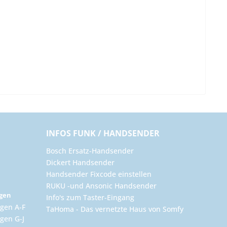
INFOS FUNK / HANDSENDER
Bosch Ersatz-Handsender
Dickert Handsender
Handsender Fixcode einstellen
RUKU -und Ansonic Handsender
ngen
Info's zum Taster-Eingang
gen A-F
TaHoma - Das vernetzte Haus von Somfy
gen G-J