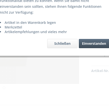
Funktionalität bieten zu können. Wenn Sie damit nicht
einverstanden sein sollten, stehen Ihnen folgende Funktionen
nicht zur Verfügung:
Artikel in den Warenkorb legen
Merkzettel
r produziert bzw. ist nicht mehr
Artikelempfehlungen und vieles mehr
erbar!
Schließen
Einverstanden
26,0
Artikel-Nr.