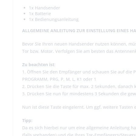
1x Handsender
1x Batterie
1x Bedienungsanleitung
ALLGEMEINE ANLEITUNG ZUR EINSTELLUNG EINES H
Bevor Sie Ihren neuen Handsender nutzen können, müs
Tor bzw. Motor. Verfolgen Sie am besten das Antennenk
Zu beachten ist
:
1. Öffnen Sie den Empfänger und schauen Sie auf die Pl
PROGRAMM, PRG, P, M, L, K1 oder 1
2. Drücken Sie die Taste für max. 2 Sekunden, danach 
3. Drücken Sie nun für mindestens 3 Sekunden die ge
Nun ist diese Taste eingelernt. Um ggf. weitere Tasten 
Tipp:
Da es sich hierbei nur um eine allgemeine Anleitung ha
(falls vorhanden) und die Ihres Tor-Empfängers/Steueru