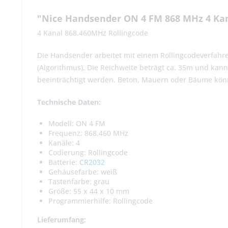
"Nice Handsender ON 4 FM 868 MHz 4 Ka
4 Kanal 868.460MHz Rollingcode
Die Handsender arbeitet mit einem Rollingcodeverfahre
(Algorithmus). Die Reichweite beträgt ca. 35m und kan
beeinträchtigt werden. Beton, Mauern oder Bäume kön
Technische Daten:
Modell: ON 4 FM
Frequenz: 868.460 MHz
Kanäle: 4
Codierung: Rollingcode
Batterie:
CR2032
Gehäusefarbe: weiß
Tastenfarbe: grau
Größe: 55 x 44 x 10 mm
Programmierhilfe: Rollingcode
Lieferumfang: