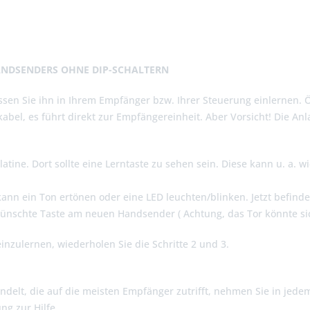
ANDSENDERS OHNE DIP-SCHALTERN
sen Sie ihn in Ihrem Empfänger bzw. Ihrer Steuerung einlernen. 
abel, es führt direkt zur Empfängereinheit. Aber Vorsicht! Die A
atine. Dort sollte eine Lerntaste zu sehen sein. Diese kann u. a. 
kann ein Ton ertönen oder eine LED leuchten/blinken. Jetzt befin
wünschte Taste am neuen Handsender ( Achtung, das Tor könnte si
einzulernen, wiederholen Sie die Schritte 2 und 3.
ndelt, die auf die meisten Empfänger zutrifft, nehmen Sie in jede
ng zur Hilfe.