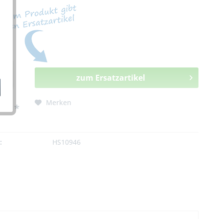
zum Ersatzartikel
Merken
0 € *
:
HS10946