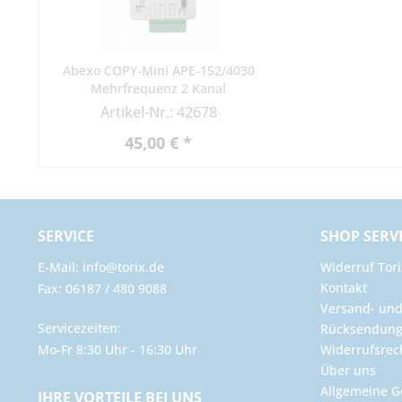
Abexo COPY-Mini APE-152/4030
Mehrfrequenz 2 Kanal
Universalempfänger
Artikel-Nr.: 42678
45,00 € *
SERVICE
SHOP SERV
E-Mail: info@torix.de
Widerruf Tori
Kontakt
Fax: 06187 / 480 9088
Versand- un
Servicezeiten:
Rücksendun
Mo-Fr 8:30 Uhr - 16:30 Uhr
Widerrufsrec
Über uns
Allgemeine G
IHRE VORTEILE BEI UNS