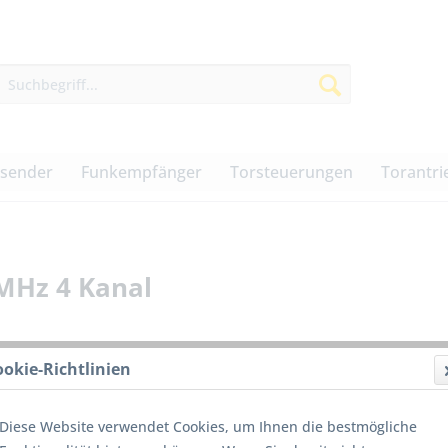
dsender
Funkempfänger
Torsteuerungen
Torantri
MHz 4 Kanal
ookie-Richtlinien
42,00
Diese Website verwendet Cookies, um Ihnen die bestmögliche
inkl. MwSt.
z