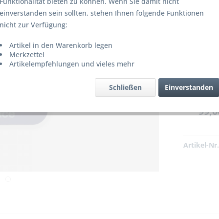
Funktionalität bieten zu können. Wenn Sie damit nicht
einverstanden sein sollten, stehen Ihnen folgende Funktionen
nicht zur Verfügung:
Artikel in den Warenkorb legen
Merkzettel
Artikelempfehlungen und vieles mehr
r produziert bzw. ist nicht mehr
erbar!
Schließen
Einverstanden
99,0
Artikel-Nr.