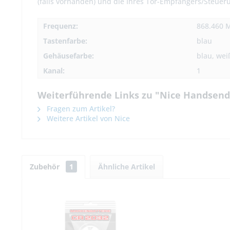
(falls vorhanden) und die Ihres Tor-Empfängers/Steueru
Frequenz:
868.460 
Tastenfarbe:
blau
Gehäusefarbe:
blau, wei
Kanal:
1
Weiterführende Links zu "Nice Handsend
Fragen zum Artikel?
Weitere Artikel von Nice
Zubehör
1
Ähnliche Artikel