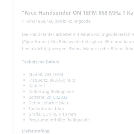
"Nice Handsender ON 1EFM 868 MHz 1 Ka
1 Kanal 868.460 0MHz Rollingcode
Die Handsender arbeitet mit einem Rollingcodeverfahre
(Algorithmus). Die Reichweite beträgt ca. 35m und kan
beeinträchtigt werden. Beton, Mauern oder Bäume kön
Technische Daten:
Modell: ON 1EFM
Frequenz: 868.460 MHz
Kanäle:1
Codierung:Rollingcode
Batterie:
2x CR2032
Gehäusefarbe: blau
Tastenfarbe: blau
Größe: 55 x 45 x 10 mm
Programmierhilfe: Rollingcode
Lieferumfang: