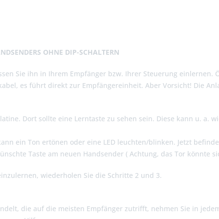
ANDSENDERS OHNE DIP-SCHALTERN
sen Sie ihn in Ihrem Empfänger bzw. Ihrer Steuerung einlernen. 
abel, es führt direkt zur Empfängereinheit. Aber Vorsicht! Die A
atine. Dort sollte eine Lerntaste zu sehen sein. Diese kann u. a. 
kann ein Ton ertönen oder eine LED leuchten/blinken. Jetzt befin
wünschte Taste am neuen Handsender ( Achtung, das Tor könnte si
einzulernen, wiederholen Sie die Schritte 2 und 3.
ndelt, die auf die meisten Empfänger zutrifft, nehmen Sie in jede