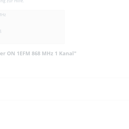
ng zur Hilfe.
MHz
ß
er ON 1EFM 868 MHz 1 Kanal"