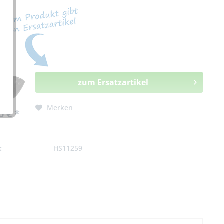
zum Ersatzartikel
Merken
0 € *
:
HS11259