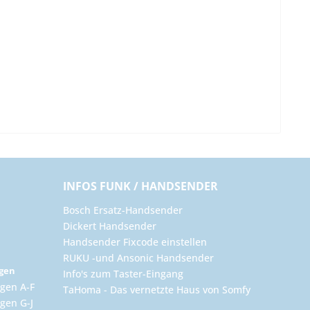
INFOS FUNK / HANDSENDER
Bosch Ersatz-Handsender
Dickert Handsender
Handsender Fixcode einstellen
RUKU -und Ansonic Handsender
ngen
Info's zum Taster-Eingang
gen A-F
TaHoma - Das vernetzte Haus von Somfy
gen G-J