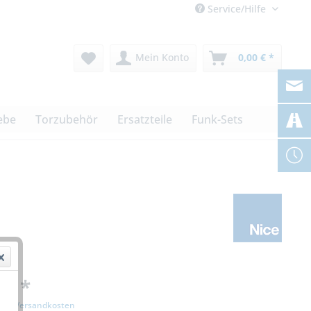
Service/Hilfe
Mein Konto
0,00 € *
ebe
Torzubehör
Ersatzteile
Funk-Sets
 € *
zgl. Versandkosten