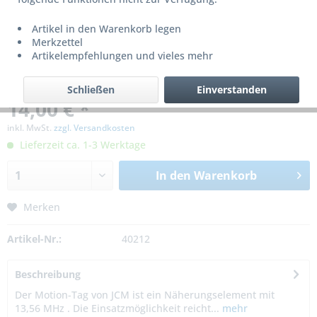
Artikel in den Warenkorb legen
Merkzettel
Artikelempfehlungen und vieles mehr
Schließen
Einverstanden
14,00 € *
inkl. MwSt.
zzgl. Versandkosten
Lieferzeit ca. 1-3 Werktage
In den
Warenkorb
Merken
Artikel-Nr.:
40212
Beschreibung
Der Motion-Tag von JCM ist ein Näherungselement mit
13,56 MHz . Die Einsatzmöglichkeit reicht...
mehr