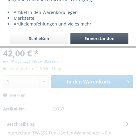
Artikel in den Warenkorb legen
Merkzettel
Artikelempfehlungen und vieles mehr
Schließen
Einverstanden
42,00 € *
inkl. MwSt.
zzgl. Versandkosten
Lieferzeit ca. 1-3 Werktage
In den
Warenkorb
Merken
Artikel-Nr.:
39757
Beschreibung
Intertechno ITW-852 Funk-Serien-Wandsender - Ein