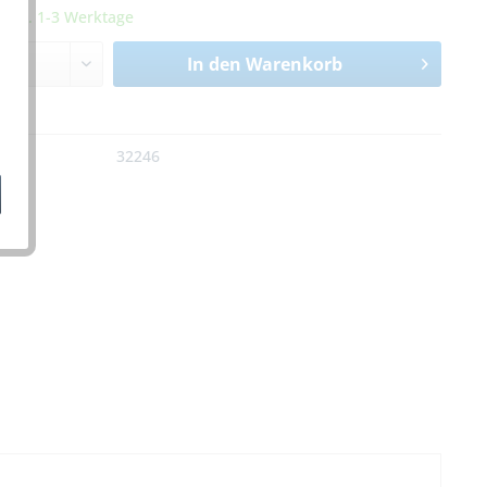
it ca. 1-3 Werktage
In den
Warenkorb
n
:
32246