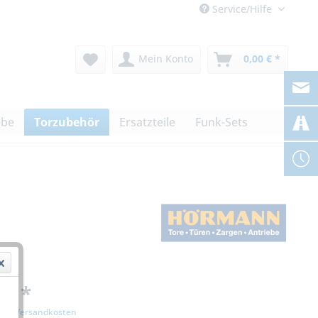
Service/Hilfe
Mein Konto
0,00 € *
ebe
Torzubehör
Ersatzteile
Funk-Sets
 € *
zgl. Versandkosten