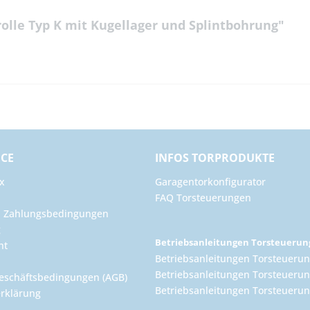
lle Typ K mit Kugellager und Splintbohrung"
ICE
INFOS TORPRODUKTE
x
Garagentorkonfigurator
FAQ Torsteuerungen
d Zahlungsbedingungen
g
Betriebsanleitungen Torsteueru
ht
Betriebsanleitungen Torsteuerun
Betriebsanleitungen Torsteuerun
eschäftsbedingungen (AGB)
Betriebsanleitungen Torsteuer
rklärung