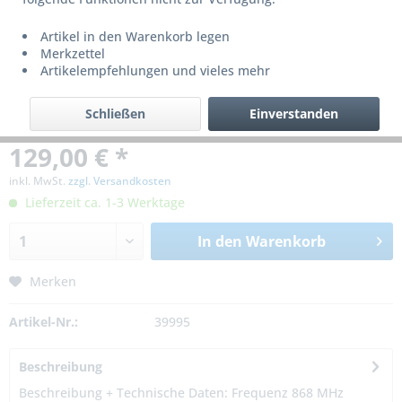
Artikel in den Warenkorb legen
Merkzettel
Artikelempfehlungen und vieles mehr
Schließen
Einverstanden
129,00 € *
inkl. MwSt.
zzgl. Versandkosten
Lieferzeit ca. 1-3 Werktage
In den
Warenkorb
Merken
Artikel-Nr.:
39995
Beschreibung
Beschreibung + Technische Daten: Frequenz 868 MHz