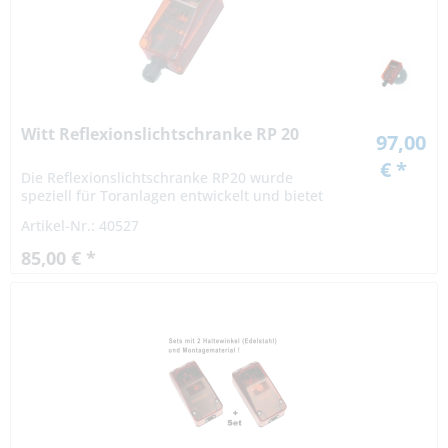
Witt Reflexionslichtschranke RP 20
97,00
€ *
Die Reflexionslichtschranke RP20 wurde
speziell für Toranlagen entwickelt und bietet
für diesen Einsatzfall die optimale Lösung.
Artikel-Nr.: 40527
Highlights: Polfilter: Erkennt auch „glänzende“...
85,00 € *