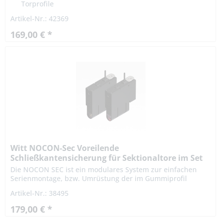
Torprofile
Artikel-Nr.: 42369
169,00 € *
Witt NOCON-Sec Voreilende
Schließkantensicherung für Sektionaltore im Set
Die NOCON SEC ist ein modulares System zur einfachen
Serienmontage, bzw. Umrüstung der im Gummiprofil
befindlichen Schließkantensicherung auf ein voreilendes
Artikel-Nr.: 38495
System....
179,00 € *