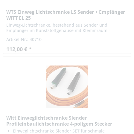
WTS Einweg Lichtschranke LS Sender + Empfänger
WITT EL 25
Einweg-Lichtschranke, bestehend aus Sender und
Empfänger im Kunststoffgehäuse mit Klemmraum -
wassergeschützt IP 67, 20 Meter Reichweite( * ). Mit 2
Artikel-Nr.: 40710
Haltewinkel ( Edelstahl )...
112,00 € *
Witt Einweglichtschranke Slender
Profileinbaulichtschranke 4-poligem Stecker
baugleich...
Einweglichtschranke Slender SET für schmale