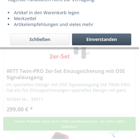
Artikel in den Warenkorb legen
Merkzettel
Artikelempfehlungen und vieles mehr
Schließen
Einverstanden
WITT Twin-PRO 2er-Set Einzugsicherung mit OSE
Signalausgang
Im speziellen Design mit OSE Signalausgang Die TWIN-PRO
hat ein für Einzugsicherungen spezielles Design mit ganz
oben liegender Optikeinheit, einer Ausrichtmöglichkeit in
Artikel-Nr.: 39911
allen...
299,00 € *
Dieser Produkt wird nicht mehr produziert bzw. ist nicht mehr
lieferbar!