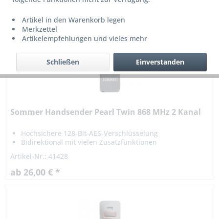
Artikel in den Warenkorb legen
Merkzettel
Artikelempfehlungen und vieles mehr
Schließen
Einverstanden
Sommer Handsender Pearl Twin 868 MHz 2 Kanal
Hochsichere 128-Bit-AES-Verschlüsselung
Bidirektional mit vielen Zusatzfunktionen
Artikel-Nr.: 41428
ab 26,00 € *