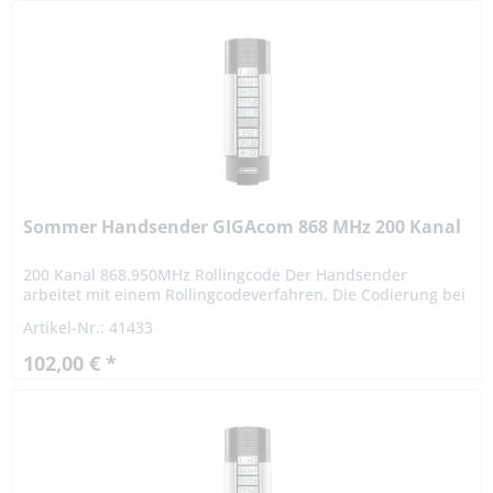
Sommer Handsender GIGAcom 868 MHz 200 Kanal
200 Kanal 868.950MHz Rollingcode Der Handsender
arbeitet mit einem Rollingcodeverfahren. Die Codierung bei
einem Rollingcodeverfahren ist hochsicher. Das Signal
Artikel-Nr.: 41433
variiert nach...
102,00 € *