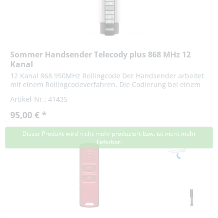
Sommer Handsender Telecody plus 868 MHz 12
Kanal
12 Kanal 868.950MHz Rollingcode Der Handsender arbeitet
mit einem Rollingcodeverfahren. Die Codierung bei einem
Rollingcodeverfahren ist hochsicher. Das Signal variiert
Artikel-Nr.: 41435
nach...
95,00 € *
Dieser Produkt wird nicht mehr produziert bzw. ist nicht mehr
lieferbar!