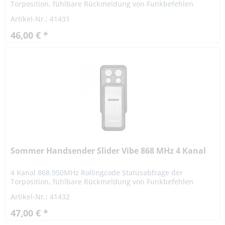
Torposition, fühlbare Rückmeldung von Funkbefehlen
durch Vibrationen. Der Handsender arbeitet mit einem
Artikel-Nr.: 41431
Rollingcodeverfahren....
46,00 € *
Sommer Handsender Slider Vibe 868 MHz 4 Kanal
4 Kanal 868.950MHz Rollingcode Statusabfrage der
Torposition, fühlbare Rückmeldung von Funkbefehlen
durch Vibrationen. Der Handsender arbeitet mit einem
Artikel-Nr.: 41432
Rollingcodeverfahren....
47,00 € *