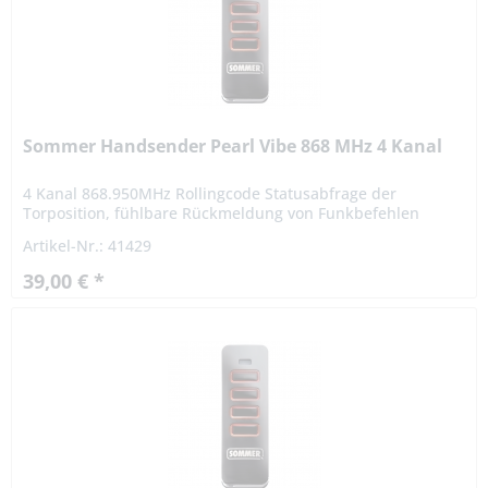
Sommer Handsender Pearl Vibe 868 MHz 4 Kanal
4 Kanal 868.950MHz Rollingcode Statusabfrage der
Torposition, fühlbare Rückmeldung von Funkbefehlen
durch Vibrationen. Der Handsender arbeitet mit einem
Artikel-Nr.: 41429
Rollingcodeverfahren....
39,00 € *