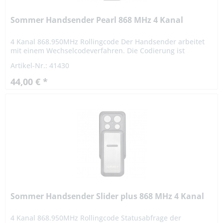
Sommer Handsender Pearl 868 MHz 4 Kanal
4 Kanal 868.950MHz Rollingcode Der Handsender arbeitet
mit einem Wechselcodeverfahren. Die Codierung ist
dadurch hochsicher ist hochsicher. Das Funksignal variiert
Artikel-Nr.: 41430
nach einer...
44,00 € *
Sommer Handsender Slider plus 868 MHz 4 Kanal
4 Kanal 868.950MHz Rollingcode Statusabfrage der