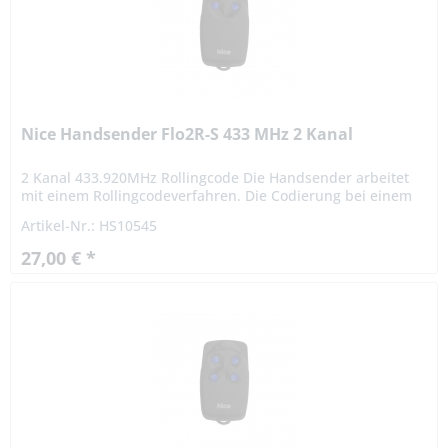
Nice Handsender Flo2R-S 433 MHz 2 Kanal
2 Kanal 433.920MHz Rollingcode Die Handsender arbeitet
mit einem Rollingcodeverfahren. Die Codierung bei einem
Rollingcodeverfahren ist hochsicher. Das Signal variiert
Artikel-Nr.: HS10545
nach...
27,00 € *