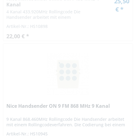
25,50
Kanal
€ *
4 Kanal 433.920MHz Rollingcode Die
Handsender arbeitet mit einem
Rollingcodeverfahren. Die Codierung bei einem
Artikel-Nr.: HS10898
Rollingcodeverfahren ist hochsicher. Das Signal
variiert nach...
22,00 € *
Nice Handsender ON 9 FM 868 MHz 9 Kanal
9 Kanal 868.460MHz Rollingcode Die Handsender arbeitet
mit einem Rollingcodeverfahren. Die Codierung bei einem
Rollingcodeverfahren ist hochsicher. Das Signal variiert
Artikel-Nr.: HS10945
nach...