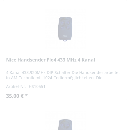
Nice Handsender Flo4 433 MHz 4 Kanal
4 Kanal 433.920MHz DIP Schalter Die Handsender arbeitet
in AM-Technik mit 1024 Codiermöglichkeiten. Die
persönliche Codierung ist mit einem 10-poligen
Artikel-Nr.: HS10551
Codierschalter vom...
35,00 € *