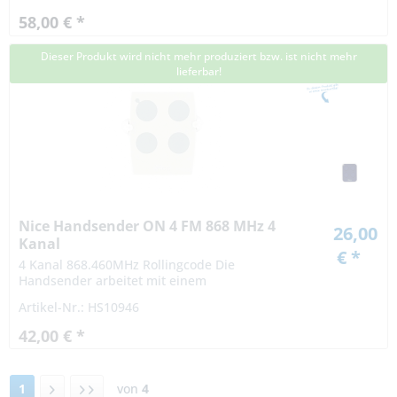
58,00 € *
Dieser Produkt wird nicht mehr produziert bzw. ist nicht mehr
lieferbar!
Nice Handsender ON 4 FM 868 MHz 4
26,00
Kanal
€ *
4 Kanal 868.460MHz Rollingcode Die
Handsender arbeitet mit einem
Rollingcodeverfahren. Die Codierung bei einem
Artikel-Nr.: HS10946
Rollingcodeverfahren ist hochsicher. Das Signal
variiert nach...
42,00 € *
1
von
4