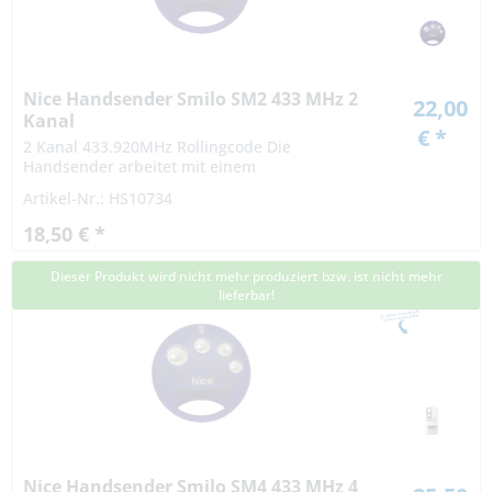
Nice Handsender Smilo SM2 433 MHz 2
22,00
Kanal
€ *
2 Kanal 433.920MHz Rollingcode Die
Handsender arbeitet mit einem
Rollingcodeverfahren. Die Codierung bei einem
Artikel-Nr.: HS10734
Rollingcodeverfahren ist hochsicher. Das Signal
variiert nach...
18,50 € *
Dieser Produkt wird nicht mehr produziert bzw. ist nicht mehr
lieferbar!
Nice Handsender Smilo SM4 433 MHz 4