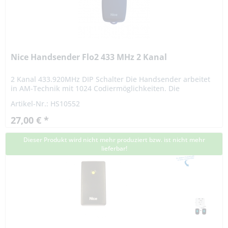
Nice Handsender Flo2 433 MHz 2 Kanal
2 Kanal 433.920MHz DIP Schalter Die Handsender arbeitet
in AM-Technik mit 1024 Codiermöglichkeiten. Die
persönliche Codierung ist mit einem 10-poligen
Artikel-Nr.: HS10552
Codierschalter vom...
27,00 € *
Dieser Produkt wird nicht mehr produziert bzw. ist nicht mehr
lieferbar!