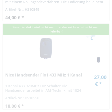
mit einem Rollingcodeverfahren. Die Codierung bei einem
Rollingcodeverfahren ist hochsicher. Das Signal variiert
Artikel-Nr.: HS10549
nach...
44,00 € *
Dieser Produkt wird nicht mehr produziert bzw. ist nicht mehr
lieferbar!
Nice Handsender Flo1 433 MHz 1 Kanal
27,00
€ *
1 Kanal 433.920MHz DIP Schalter Die
Handsender arbeitet in AM-Technik mit 1024
Codiermöglichkeiten. Die persönliche
Artikel-Nr.: HS10550
Codierung ist mit einem 10-poligen
Codierschalter vom...
18,00 € *