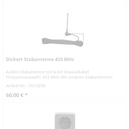
Dickert Stabantenne 433 MHz
Außen-Stabantenne mit 6,5m Koaxialkabel
Frequenzauswahl: 433 MHz Mit unseren Stabantennen
haben Sie die Möglichkeit den Empfang Ihrer Steuerung zu
Artikel-Nr.: HS10298
optimieren. Die Montage sollte...
60,00 € *