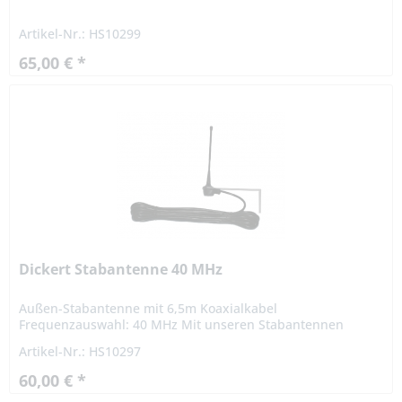
Artikel-Nr.: HS10299
65,00 € *
Dickert Stabantenne 40 MHz
Außen-Stabantenne mit 6,5m Koaxialkabel
Frequenzauswahl: 40 MHz Mit unseren Stabantennen
haben Sie die Möglichkeit den Empfang Ihrer Steuerung zu
Artikel-Nr.: HS10297
optimieren. Die Montage sollte...
60,00 € *