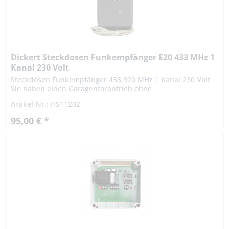
Dickert Steckdosen Funkempfänger E20 433 MHz 1
Kanal 230 Volt
Steckdosen Funkempfänger 433,920 MHz 1 Kanal 230 Volt
Sie haben einen Garagentorantrieb ohne
Funkfernsteuerung? Ihr Sender ist defekt und nicht mehr
Artikel-Nr.: HS11202
lieferbar? Kein Problem! Mit...
95,00 € *