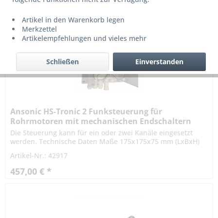
Artikel in den Warenkorb legen
Merkzettel
Artikelempfehlungen und vieles mehr
Schließen
Einverstanden
Ansonic HS-Tronic 2 Funksteuerung für
Rohrmotoren mit mechanischen Endschaltern
Die Steuerung kann für ein oder zwei Kanäle eingesetzt
werden. Technische Daten Maße 175x175x75 mm (LxBxH)
Gehäuse: PS Kunststoff AP Montage Schutzart: IP54...
Artikel-Nr.: 42917
457,00 € *