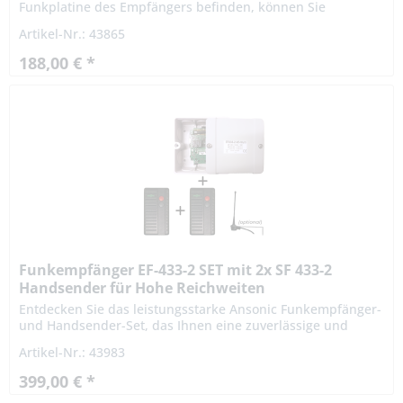
Funkplatine des Empfängers befinden, können Sie
Frequenz und Codierart des Ansonic Universal
Artikel-Nr.: 43865
Funkempfänger EA 868-2-VD-Multi...
188,00 € *
Funkempfänger EF-433-2 SET mit 2x SF 433-2
Handsender für Hohe Reichweiten
Entdecken Sie das leistungsstarke Ansonic Funkempfänger-
und Handsender-Set, das Ihnen eine zuverlässige und
komfortable Steuerung Ihrer Garagentore, Rolltore und
Artikel-Nr.: 43983
elektrischen...
399,00 € *