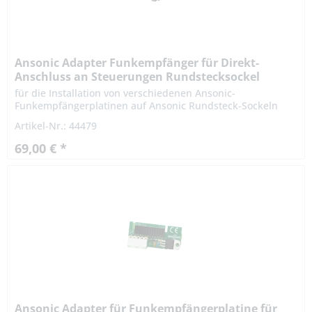
Ansonic Adapter Funkempfänger für Direkt-
Anschluss an Steuerungen Rundstecksockel
für die Installation von verschiedenen Ansonic-
Funkempfängerplatinen auf Ansonic Rundsteck-Sockeln
Ermöglicht die Nutzung von Ansonic Rollingcodesenden
Artikel-Nr.: 44479
wie SA 868, SF 433 und...
69,00 € *
Ansonic Adapter für Funkempfängerplatine für