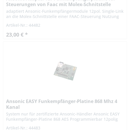
Steuerungen von Faac mit Molex-Schnitstelle
adaptiert Ansonic-Funkempfängermodule 12pol. Single-Link
an die Molex-Schnittstelle einer FAAC-Steuerung Nutzung
von Ansonic Rollingcodesendern wie SA 868, SF 433 und...
Artikel-Nr.: 44482
23,00 € *
Ansonic EASY Funkempfänger-Platine 868 Mhz 4
Kanal
System nur für zertifizierte Ansonic-Händler Ansonic EASY
Funkempfänger-Platine 868 AES Programmierbar 12polig
Single-Line System inkl. Wurfantenne 12polig Single-Line
Artikel-Nr.: 44483
Stecker...