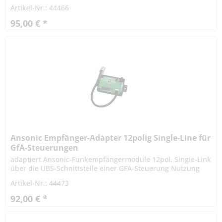
Anmelde- u. gebührenfrei! Zulassung nach ETS 300220
Artikel-Nr.: 44466
Technische Daten:...
95,00 € *
Ansonic Empfänger-Adapter 12polig Single-Line für
GfA-Steuerungen
adaptiert Ansonic-Funkempfängermodule 12pol. Single-Link
über die UBS-Schnittstelle einer GFA-Steuerung Nutzung
von Ansonic Rollingcodesendern wie SA 868, SF 433 und...
Artikel-Nr.: 44473
92,00 € *