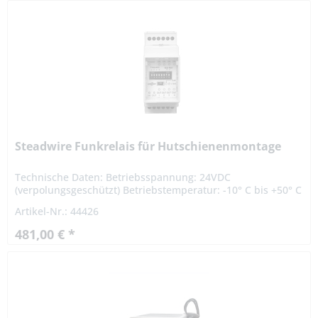
Steadwire Funkrelais für Hutschienenmontage
Technische Daten: Betriebsspannung: 24VDC
(verpolungsgeschützt) Betriebstemperatur: -10° C bis +50° C
Relais Frequenz: 16 Frequenzen (434 MHz Band) über DIP
Artikel-Nr.: 44426
Schalter einstellbar...
481,00 € *