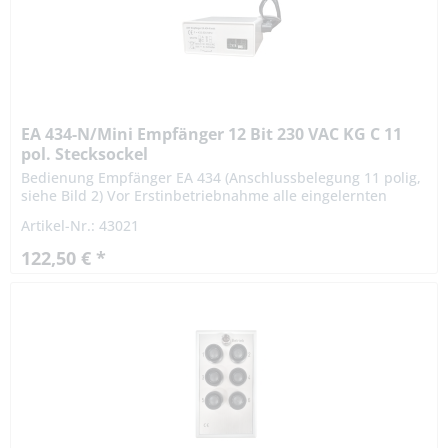
EA 434-N/Mini Empfänger 12 Bit 230 VAC KG C 11
pol. Stecksockel
Bedienung Empfänger EA 434 (Anschlussbelegung 11 polig,
siehe Bild 2) Vor Erstinbetriebnahme alle eingelernten
Handsender löschen! Normalbetrieb: Die rote LED leuchtet
Artikel-Nr.: 43021
alle 10...
122,50 € *