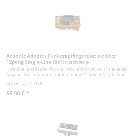
Ansonic Adapter Funkempfängerplatine über
12polig Single-Line für Hutschiene
Hutschienenadapter für die Installation von verschiedenen
Ansonic-Funkempfängerplatinen mit 12poliger Single-Line
Buchse auf einer Hutschiene. Ermöglicht die Nutzung von
Artikel-Nr.: 44478
Ansonic...
55,00 € *