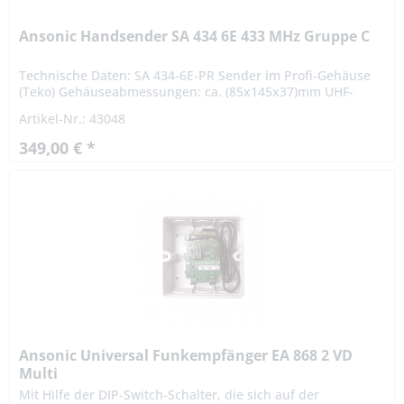
Ansonic Handsender SA 434 6E 433 MHz Gruppe C
Technische Daten: SA 434-6E-PR Sender im Profi-Gehäuse
(Teko) Gehäuseabmessungen: ca. (85x145x37)mm UHF-
amplitudenmoduliert mit 9 V Blockbatterie Betriebsanzeige,
Artikel-Nr.: 43048
mit...
349,00 € *
Ansonic Universal Funkempfänger EA 868 2 VD
Multi
Mit Hilfe der DIP-Switch-Schalter, die sich auf der