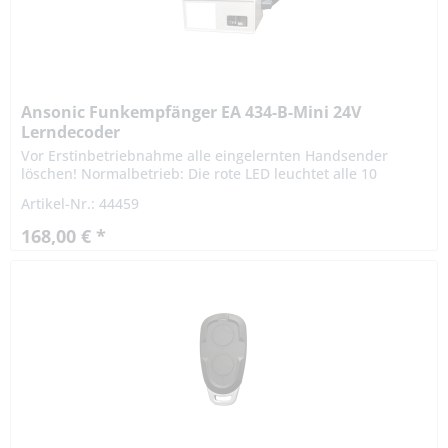
Ansonic Funkempfänger EA 434-B-Mini 24V
Lerndecoder
Vor Erstinbetriebnahme alle eingelernten Handsender
löschen! Normalbetrieb: Die rote LED leuchtet alle 10
Sekunden kurz auf. Die grüne LED bei Tastendruck auf eine
Artikel-Nr.: 44459
eingelernte...
168,00 € *