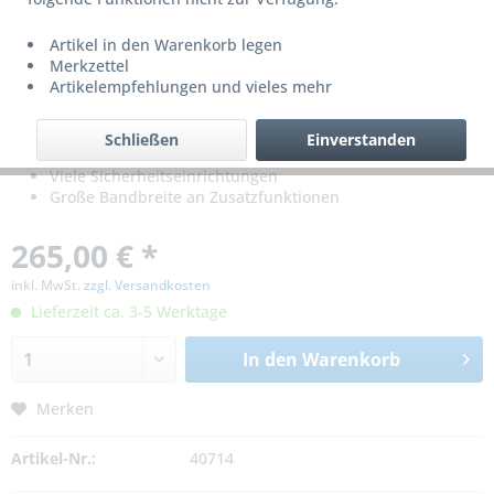
Artikel in den Warenkorb legen
Merkzettel
Artikelempfehlungen und vieles mehr
Schließen
Einverstanden
Mit integriertem Funkempfänger
Viele Sicherheitseinrichtungen
Große Bandbreite an Zusatzfunktionen
265,00 € *
inkl. MwSt.
zzgl. Versandkosten
Lieferzeit ca. 3-5 Werktage
In den
Warenkorb
Merken
Artikel-Nr.:
40714