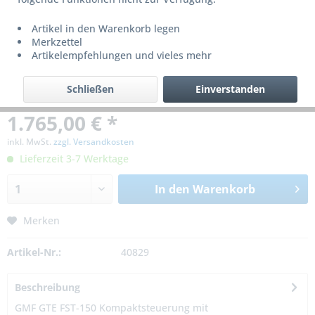
Artikel in den Warenkorb legen
Merkzettel
Artikelempfehlungen und vieles mehr
Schließen
Einverstanden
1.765,00 € *
inkl. MwSt.
zzgl. Versandkosten
Lieferzeit 3-7 Werktage
In den
Warenkorb
Merken
Artikel-Nr.:
40829
Beschreibung
GMF GTE FST-150 Kompaktsteuerung mit