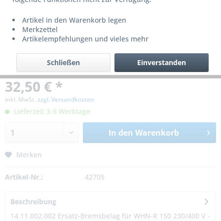
Artikel in den Warenkorb legen
Merkzettel
Artikelempfehlungen und vieles mehr
Schließen
Einverstanden
32,50 € *
inkl. MwSt.
zzgl. Versandkosten
Lieferzeit 3-5 Werktage
In den
Warenkorb
Merken
Artikel-Nr.:
42705
Beschreibung
14.11.002.002 Ersatz-Bremsbelag für WHN-R 150 230/400 V -