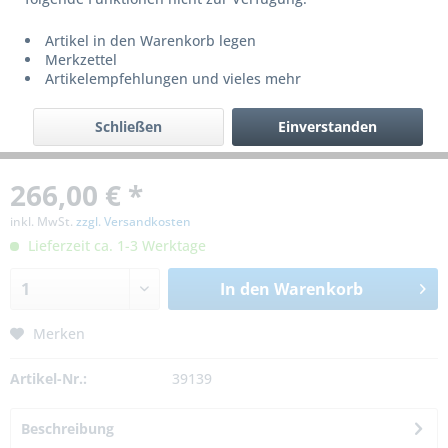
Artikel in den Warenkorb legen
Merkzettel
Artikelempfehlungen und vieles mehr
Schließen
Einverstanden
266,00 € *
inkl. MwSt.
zzgl. Versandkosten
Lieferzeit ca. 1-3 Werktage
In den
Warenkorb
Merken
Artikel-Nr.:
39139
Beschreibung