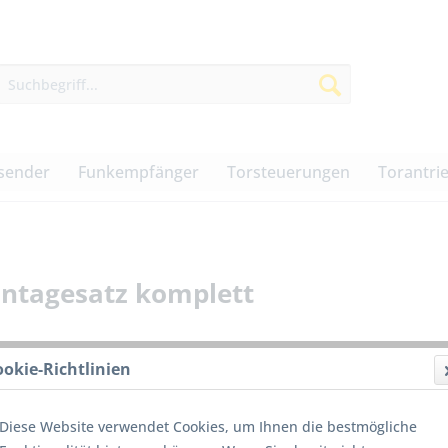
sender
Funkempfänger
Torsteuerungen
Torantri
ontagesatz komplett
ookie-Richtlinien
88,00
Diese Website verwendet Cookies, um Ihnen die bestmögliche
inkl. MwSt.
z