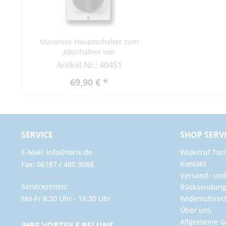
Marantec Hauptschalter zum
Abschalten von
Antriebssystemen
Artikel-Nr.: 40451
69,90 € *
SERVICE
SHOP SERV
E-Mail: info@torix.de
Widerruf Tori
Kontakt
Fax: 06187 / 480 9088
Versand- un
Servicezeiten:
Rücksendun
Mo-Fr 8:30 Uhr - 16:30 Uhr
Widerrufsrec
Über uns
Allgemeine G
IHRE VORTEILE BEI UNS