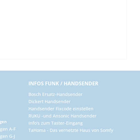
INFOS FUNK / HANDSENDER
Bosch Ersatz-Handsender
Dickert Handsender
Handsender Fixcode einstellen
RUKU -und Ansonic Handsender
ngen
Info's zum Taster-Eingang
gen A-F
TaHoma - Das vernetzte Haus von Somfy
gen G-J