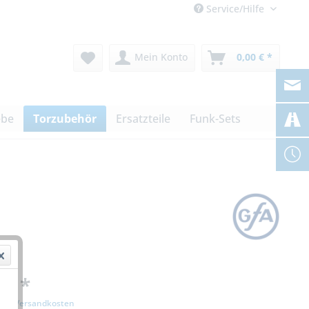
Service/Hilfe
Mein Konto
0,00 € *
ebe
Torzubehör
Ersatzteile
Funk-Sets
 € *
zgl. Versandkosten