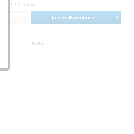
it ca. 1-3 Werktage
In den
Warenkorb
n
:
40303