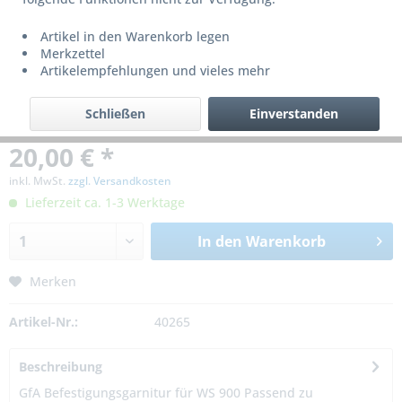
Artikel in den Warenkorb legen
Merkzettel
Artikelempfehlungen und vieles mehr
Schließen
Einverstanden
20,00 € *
inkl. MwSt.
zzgl. Versandkosten
Lieferzeit ca. 1-3 Werktage
In den
Warenkorb
Merken
Artikel-Nr.:
40265
Beschreibung
GfA Befestigungsgarnitur für WS 900 Passend zu