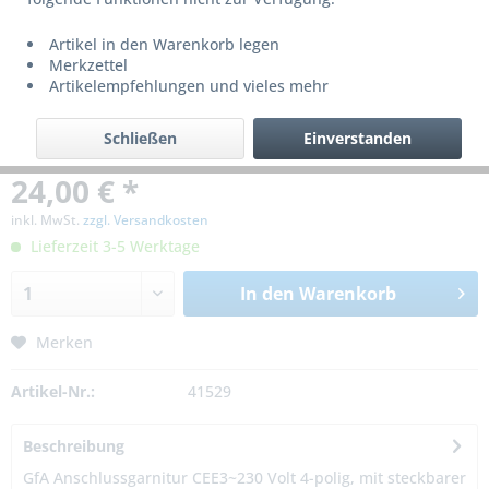
Artikel in den Warenkorb legen
Merkzettel
Artikelempfehlungen und vieles mehr
Schließen
Einverstanden
24,00 € *
inkl. MwSt.
zzgl. Versandkosten
Lieferzeit 3-5 Werktage
In den
Warenkorb
Merken
Artikel-Nr.:
41529
Beschreibung
GfA Anschlussgarnitur CEE3~230 Volt 4-polig, mit steckbarer