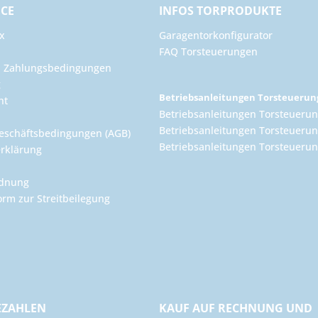
ICE
INFOS TORPRODUKTE
x
Garagentorkonfigurator
FAQ Torsteuerungen
d Zahlungsbedingungen
g
Betriebsanleitungen Torsteueru
ht
Betriebsanleitungen Torsteuerun
Betriebsanleitungen Torsteuerun
eschäftsbedingungen (AGB)
Betriebsanleitungen Torsteuer
rklärung
rdnung
orm zur Streitbeilegung
EZAHLEN
KAUF AUF RECHNUNG UND