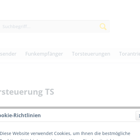
dsender
Funkempfänger
Torsteuerungen
Torantri
rsteuerung TS
ookie-Richtlinien
32,00
Diese Website verwendet Cookies, um Ihnen die bestmögliche
inkl. MwSt.
z