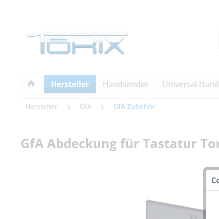
Hersteller
Handsender
Universal Han
Hersteller
GfA
GfA Zubehör
GfA Abdeckung für Tastatur To
C