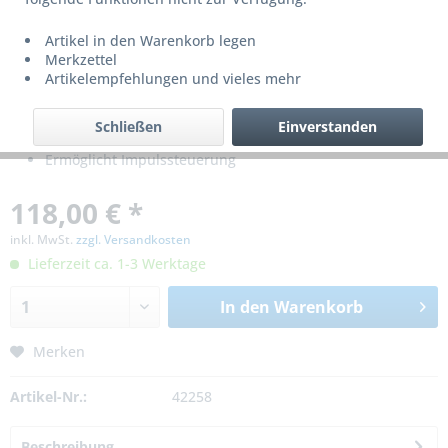
Artikel in den Warenkorb legen
Merkzettel
Artikelempfehlungen und vieles mehr
Schließen
Einverstanden
Für Geba Torsteuerung DC 3 Standard 400V
Ermöglicht Impulssteuerung
118,00 € *
inkl. MwSt.
zzgl. Versandkosten
Lieferzeit ca. 1-3 Werktage
In den
Warenkorb
Merken
Artikel-Nr.:
42258
Beschreibung