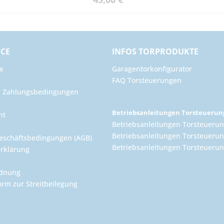
ICE
INFOS TORPRODUKTE
x
Garagentorkonfigurator
FAQ Torsteuerungen
d Zahlungsbedingungen
g
Betriebsanleitungen Torsteueru
ht
Betriebsanleitungen Torsteuerun
Betriebsanleitungen Torsteuerun
eschäftsbedingungen (AGB)
Betriebsanleitungen Torsteuer
rklärung
rdnung
orm zur Streitbeilegung