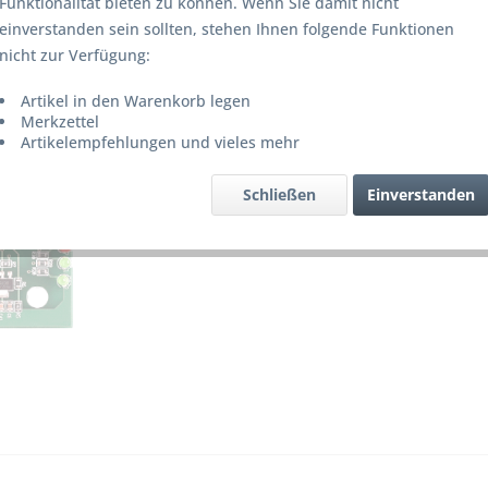
124,0
Funktionalität bieten zu können. Wenn Sie damit nicht
einverstanden sein sollten, stehen Ihnen folgende Funktionen
inkl. MwSt.
z
nicht zur Verfügung:
Lieferze
Artikel in den Warenkorb legen
Merkzettel
Artikelempfehlungen und vieles mehr
Merke
Schließen
Einverstanden
Artikel-Nr.