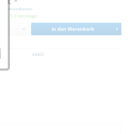
0 € *
zgl. Versandkosten
it ca. 1-3 Werktage
In den
Warenkorb
n
:
44402