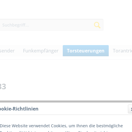
sender
Funkempfänger
Torsteuerungen
Torantr
33
ookie-Richtlinien
Für G
Ermög
Diese Website verwendet Cookies, um Ihnen die bestmögliche