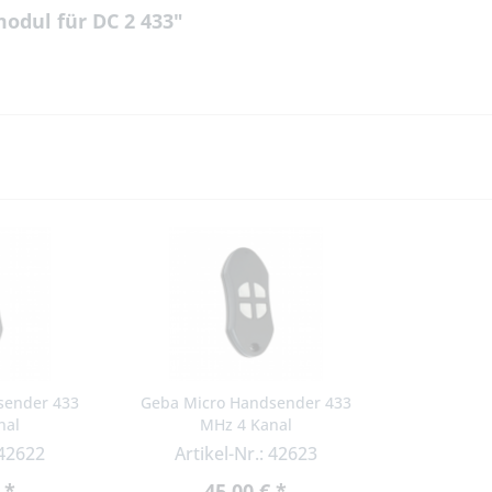
odul für DC 2 433"
sender 433
Geba Micro Handsender 433
nal
MHz 4 Kanal
 42622
Artikel-Nr.: 42623
 *
45,00 € *