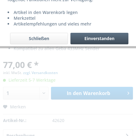
Artikel in den Warenkorb legen
Merkzettel
Artikelempfehlungen und vieles mehr
Schließen
Einverstanden
Für Geba Torsteuerung DC3 Standard 400V
Kompatibel zu allen Geba 433MHz Sender
77,00 € *
inkl. MwSt.
zzgl. Versandkosten
Lieferzeit 5-7 Werktage
In den
Warenkorb
Merken
Artikel-Nr.:
42620
Beschreibung