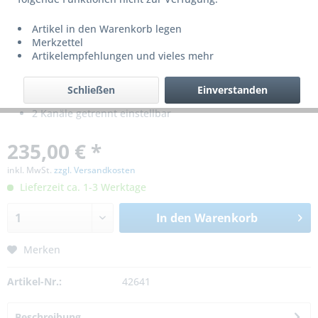
Artikel in den Warenkorb legen
Merkzettel
Artikelempfehlungen und vieles mehr
Schließen
Einverstanden
Für Innen-& Außenbereich
2 Kanäle getrennt einstellbar
235,00 € *
inkl. MwSt.
zzgl. Versandkosten
Lieferzeit ca. 1-3 Werktage
In den
Warenkorb
Merken
Artikel-Nr.:
42641
Beschreibung